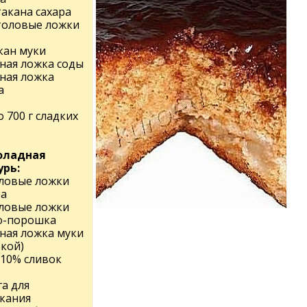
такана сахара
столовые ложки
кан муки
йная ложка соды
йная ложка
а
 700 г сладких
оладная
урь:
оловые ложки
ра
оловые ложки
о-порошка
йная ложка муки
ркой)
 10% сливок
а для
кания