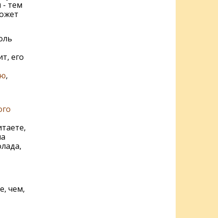
 - тем
может
оль
т, его
ью
,
ого
итаете,
ла
лада,
, чем,