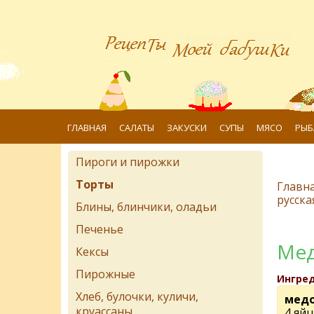
ГЛАВНАЯ
САЛАТЫ
ЗАКУСКИ
СУПЫ
МЯСО
РЫБ
Пироги и пирожки
Торты
Главн
русска
Блины, блинчики, оладьи
Печенье
Мед
Кексы
Пирожные
Ингре
Хлеб, булочки, куличи,
медо
круассаны
4 яйц