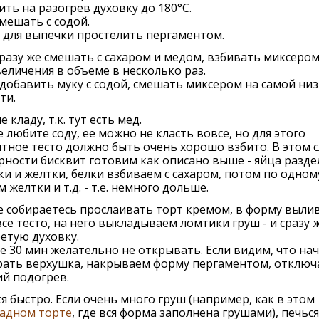
ть на разогрев духовку до 180°С.
мешать с содой.
 для выпечки простелить пергаментом.
разу же смешать с сахаром и медом, взбивать миксеро
величения в объеме в несколько раз.
добавить муку с содой, смешать миксером на самой ни
ти.
е кладу, т.к. тут есть мед.
е любите соду, ее можно не класть вовсе, но для этого
тное тесто должно быть очень хорошо взбито. В этом с
рности бисквит готовим как описано выше - яйца разде
ки и желтки, белки взбиваем с сахаром, потом по одном
 желтки и т.д. - т.е. немного дольше.
е собираетесь прослаивать торт кремом, в форму выли
все тесто, на него выкладываем ломтики груш - и сразу 
етую духовку.
 30 мин желательно не открывать. Если видим, что на
рать верхушка, накрываем форму пергаментом, отключ
й подогрев.
я быстро. Если очень много груш (например, как в этом
адном торте
, где вся форма заполнена грушами), печься