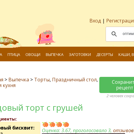
Вход
|
Регистраци
А
ПТИЦА
ОВОЩИ
ВЫПЕЧКА
ЗАГОТОВКИ
ДЕСЕРТЫ
КАШИ, 
ая
>
Выпечка
>
Торты
,
Праздничный стол
,
Сохрани
я кухня
рецепт
2 человек сохр
овый торт с грушей
диенты:
вый бисквит:
Оценка:
3.67
, проголосовало 3,
отзыво
а