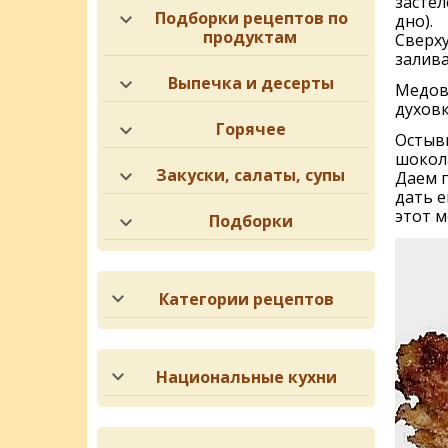
засте
Подборки рецептов по
дно).
продуктам
Сверх
залива
Выпечка и десерты
Медовы
духовк
Горячее
Остыв
шокол
Закуски, салаты, супы
Даем г
дать е
этот 
Подборки
Категории рецептов
Национальные кухни