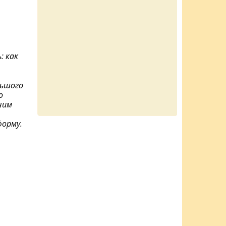
: как
льшого
о
ним
форму.