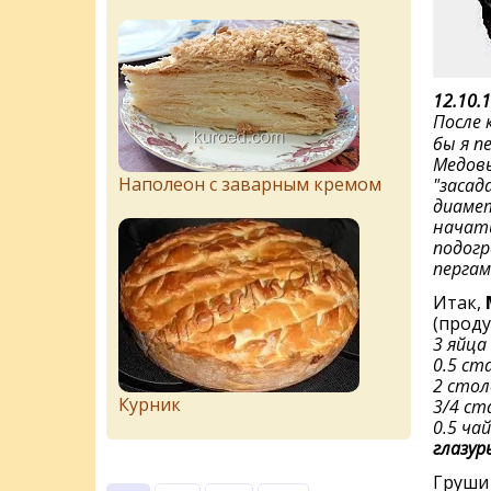
12.10.1
После 
бы я п
Медовы
Наполеон с заварным кремом
"засад
диаме
начать
подогр
пергам
Итак,
(проду
3 яйца
0.5 ст
2 стол
Курник
3/4 ст
0.5 ча
глазур
Груши