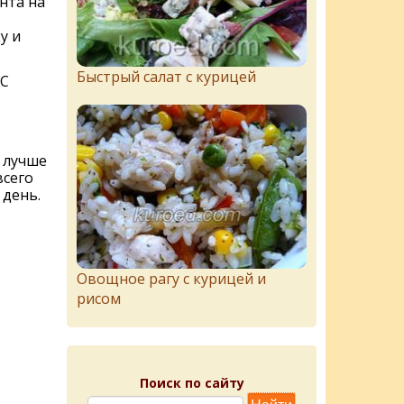
нта на
у и
Быстрый салат с курицей
°С
, лучше
всего
день.
Овощное рагу с курицей и
рисом
Поиск по сайту