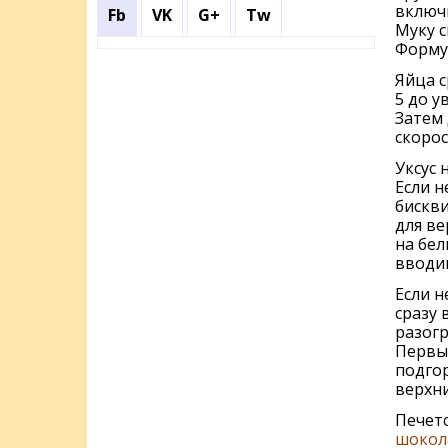
включи
Fb
VK
G+
Tw
Муку с
Форму
Яйца с
5 до у
Затем 
скорос
Уксус н
Если н
бискви
для ве
на бел
вводим
Если н
сразу 
разогр
Первые
подго
верхни
Печетс
шокол