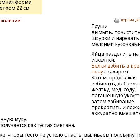
емная форма
етром 22 см
версия дл
овление:
Груши
вымыть, почистить
шкурки и нарезать
мелкими кусочками
Яйца разделить на
и желтки.
Белки взбить в кр
пену
с сахаром.
Затем, продолжая
взбивать, добавлят
желтку, мед, соду,
погашенную уксусо
затем взбивание
прекратить и ложк
аккуратно вмешат
нную муку.
получается как густая сметана.
же, чтобы тесто не успело опасть, выливаем половину т