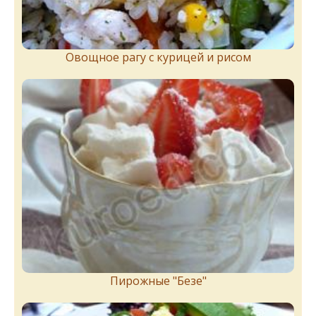
Овощное рагу с курицей и рисом
Пирожныe "Бeзe"