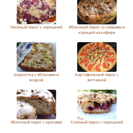
Овсяный пирог с черешней
Яблочный пирог со сливами и
корицей на кефире
Шарлотка с яблоками и
Картофельный пирог с
водкой
ветчиной
Яблочный пирог с орехами
Слоеный пирог с черешней