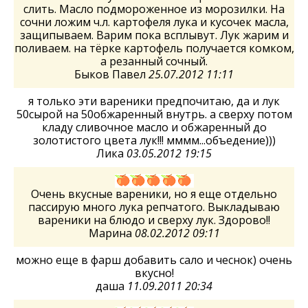
слить. Масло подмороженное из морозилки. На
сочни ложим ч.л. картофеля лука и кусочек масла,
защипываем. Варим пока всплывут. Лук жарим и
поливаем. на тёрке картофель получается комком,
а резанный сочный.
Быков Павел
25.07.2012 11:11
я только эти вареники предпочитаю, да и лук
50сырой на 50обжаренный внутрь. а сверху потом
кладу сливочное масло и обжаренный до
золотистого цвета лук!!! мммм...объедение)))
Лика
03.05.2012 19:15
Очень вкусные вареники, но я еще отдельно
пассирую много лука репчатого. Выкладываю
вареники на блюдо и сверху лук. Здорово!!
Марина
08.02.2012 09:11
можно еще в фарш добавить сало и чеснок) очень
вкусно!
даша
11.09.2011 20:34