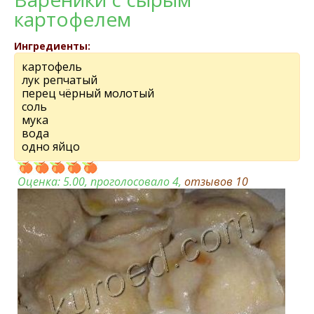
картофелем
Ингредиенты:
картофель
лук репчатый
перец чёрный молотый
соль
мука
вода
одно яйцо
Оценка:
5.00
, проголосовало 4,
отзывов
10