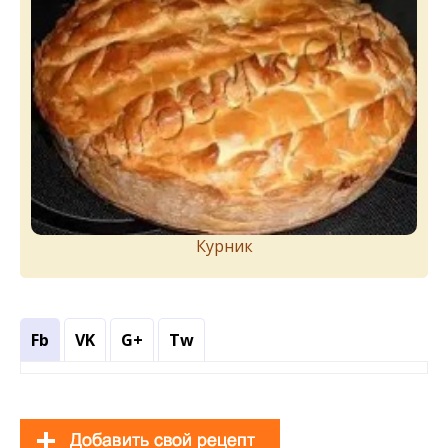
Курник
Fb
VK
G+
Tw