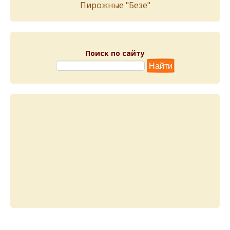
Пирожныe "Бeзe"
Поиск по сайту