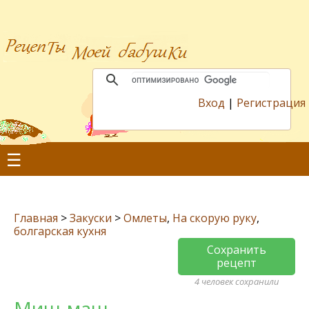
Вход
|
Регистрация
☰
Главная
>
Закуски
>
Омлеты
,
На скорую руку
,
болгарская кухня
Сохранить
рецепт
4 человек сохранили
Миш-маш