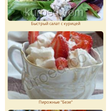
Быстрый салат с курицей
Пирожныe "Бeзe"