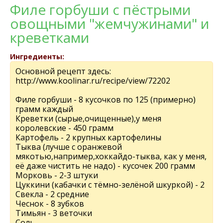
Филе горбуши с пёстрыми
овощными "жемчужинами" и
креветками
Ингредиенты:
Основной рецепт здесь:
http://www.koolinar.ru/recipe/view/72202
Филе горбуши - 8 кусочков по 125 (примерно)
грамм каждый
Креветки (сырые,очищенные),у меня
королевcкие - 450 грамм
Картофель - 2 крупных картофелины
Тыква (лучше с оранжевой
мякотью,например,хоккайдо-тыква, как у меня,
её даже чистить не надо) - кусочек 200 грамм
Морковь - 2-3 штуки
Цуккини (кабачки с тёмно-зелёной шкуркой) - 2
Свекла - 2 средние
Чеснок - 8 зубков
Тимьян - 3 веточки
Соль