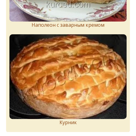
Наполеон с заварным кремом
Курник