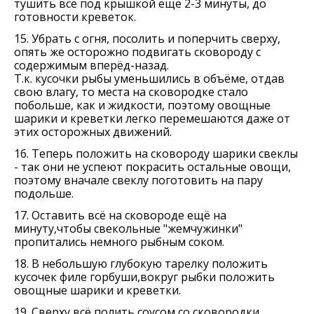
тушить всё под крышкой ещё 2-3 минуты, до
готовности креветок.
15. Убрать с огня, посолить и поперчить сверху,
опять же осторожно подвигать сковороду с
содержимым вперёд-назад.
Т.к. кусочки рыбы уменьшились в объёме, отдав
свою влагу, то места на сковородке стало
побольше, как и жидкости, поэтому овощные
шарики и креветки легко перемешаются даже от
этих осторожных движений.
16. Теперь положить на сковороду шарики свеклы
- так они не успеют покрасить остальные овощи,
поэтому вначале свеклу поготовить на пару
подольше.
17. Оставить всё на сковороде ещё на
минуту,чтобы свекольные "жемчужинки"
пропитались немного рыбным соком.
18. В небольшую глубокую тарелку положить
кусочек филе горбуши,вокруг рыбки положить
овощные шарики и креветки.
19. Сверху всё полить соусом со сковородки,