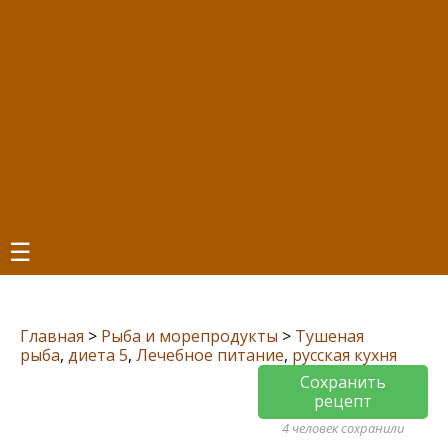
☰
Главная
>
Рыба и морепродукты
>
Тушеная
рыба
,
диета 5
,
Лечебное питание
,
русская кухня
Сохранить
рецепт
4 человек сохранили