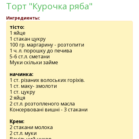
Торт "Курочка ряба"
Ингредиенты:
тісто:
1 яйце
1 стакан цукру
100 гр. маргарину - розтопити
1 ч. л. порошку до печива
5-6 ст.л. сметани
Муки скільки займе
начинка:
1 ст. різаних волоських горіхів.
1 ст. маку- змолоти
1 ст. цукру
2 яйця
2 ст.л. розтопленого масла
Консервовані вишні - 3 стакани
Крем:
2 стакани молока
2 ст.л. муки