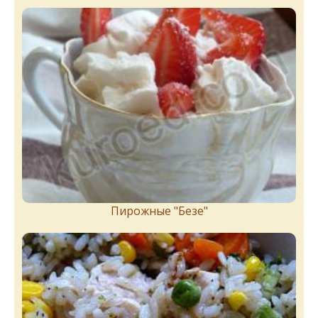
Пирожныe "Бeзe"