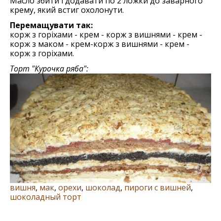
Масло збити і додавати по 2 ложки до заварного
крему, який встиг охолонути.
Перемащувати так:
корж з горіхами - крем - корж з вишнями - крем -
корж з маком - крем-корж з вишнями - крем -
корж з горіхами.
Торт "Курочка ряба":
вишня
,
мак
,
орехи
,
шоколад
,
пироги с вишней
,
шоколадный торт