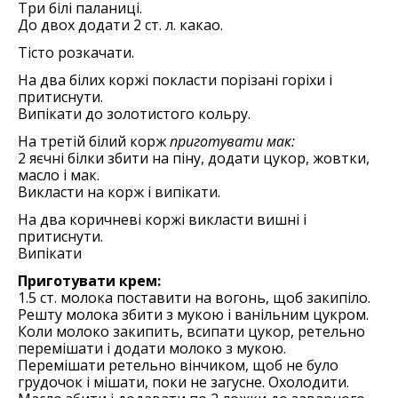
Три білі паланиці.
До двох додати 2 ст. л. какао.
Тісто розкачати.
На два білих коржі покласти порізані горіхи і
притиснути.
Випікати до золотистого кольру.
На третій білий корж
приготувати мак:
2 яєчні білки збити на піну, додати цукор, жовтки,
масло і мак.
Викласти на корж і випікати.
На два коричневі коржі викласти вишні і
притиснути.
Випікати
Приготувати крем:
1.5 ст. молока поставити на вогонь, щоб закипіло.
Решту молока збити з мукою і ванільним цукром.
Коли молоко закипить, всипати цукор, ретельно
перемішати і додати молоко з мукою.
Перемішати ретельно вінчиком, щоб не було
грудочок і мішати, поки не загусне. Охолодити.