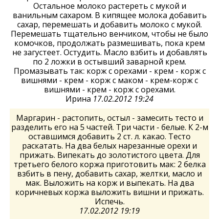
Остальное молоко растереть с мукой и
ванильным сахаром. В кипящее молока добавить
сахар, перемешать и добавить молоко с мукой.
Перемешать тщательно венчиком, чтобы не было
комочков, продолжать размешивать, пока крем
не загустеет. Остудить. Масло взбить и добавлять
по 2 ложки в остывший заварной крем.
Промазывать так: корж с орехами - крем - корж с
вишнями - крем - корж с маком - крем-корж с
вишнями - крем - корж с орехами.
Ирина
17.02.2012 19:24
Маргарин - растопить, остыл - замесить тесто и
разделить его на 5 частей. Три части - белые. К 2-м
оставшимся добавить 2 ст. л. какао. Тесто
раскатать. На два белых нарезанные орехи и
прижать. Випекать до золотистого цвета. Для
третьего белого коржа приготовить мак: 2 белка
взбить в пену, добавить сахар, желтки, масло и
мак. Выложить на корж и выпекать. На два
коричневых коржа выложить вишни и прижать.
Испечь.
17.02.2012 19:19