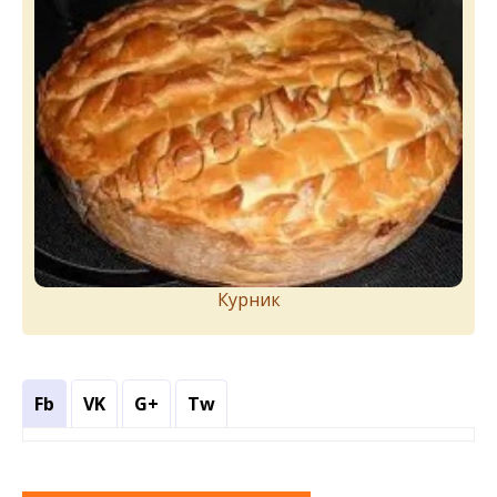
Курник
Fb
VK
G+
Tw