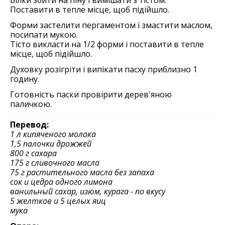
Білки збити на піну і вимішати з тістом.
Поставити в тепле місце, щоб підійшло.
Форми застелити пергаментом і змастити маслом,
посипати мукою.
Тісто викласти на 1/2 форми і поставити в тепле
місце, щоб підійшло.
Духовку розігріти і випікати пасху приблизно 1
годину.
Готовність паски провірити дерев'яною
паличкою.
Перевод:
1 л кипяченого молока
1,5 палочки дрожжей
800 г сахара
175 г сливочного масла
75 г растительного масла без запаха
сок и цедра одного лимона
ванильный сахар, изюм, курага - по вкусу
5 желтков и 5 целых яиц
мука