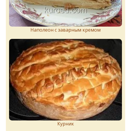
Наполеон с заварным кремом
Курник