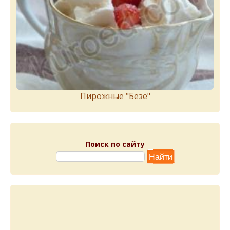
Пирожныe "Бeзe"
Поиск по сайту