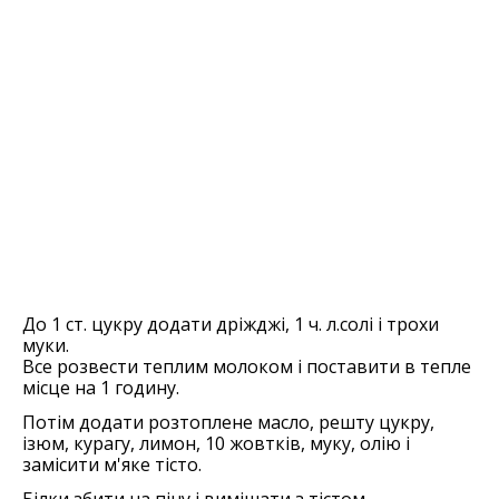
До 1 ст. цукру додати дріжджі, 1 ч. л.солі і трохи
муки.
Все розвести теплим молоком і поставити в тепле
місце на 1 годину.
Потім додати розтоплене масло, решту цукру,
ізюм, курагу, лимон, 10 жовтків, муку, олію і
замісити м'яке тісто.