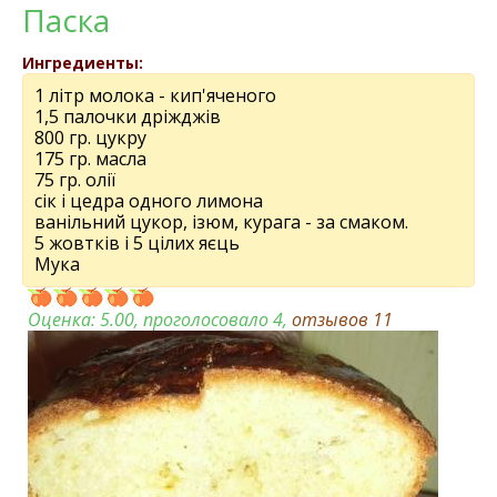
Паска
Ингредиенты:
1 літр молока - кип'яченого
1,5 палочки дріжджів
800 гр. цукру
175 гр. масла
75 гр. олії
сік і цедра одного лимона
ванільний цукор, ізюм, курага - за смаком.
5 жовтків і 5 цілих яєць
Мука
Оценка:
5.00
, проголосовало 4,
отзывов
11