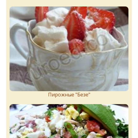
Пирожныe "Бeзe"