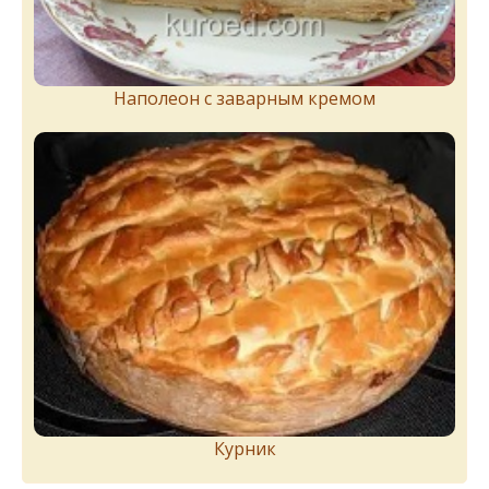
Наполеон с заварным кремом
Курник