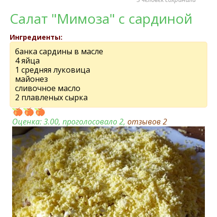
Салат "Мимоза" с сардиной
Ингредиенты:
банка сардины в масле
4 яйца
1 средняя луковица
майонез
сливочное масло
2 плавленых сырка
Оценка:
3.00
, проголосовало 2,
отзывов
2