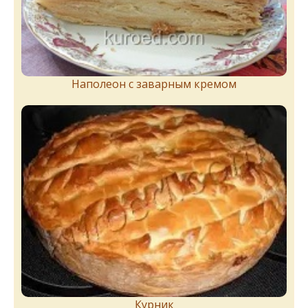
Наполеон с заварным кремом
Курник