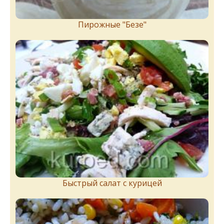
Пирожныe "Бeзe"
Быстрый салат с курицей