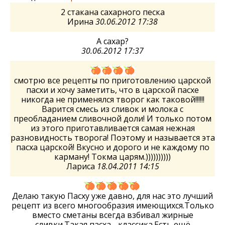
2 стакана сахарного песка
Ирина
30.06.2012 17:38
А сахар?
30.06.2012 17:37
смотрю все рецепты по приготовлению царской
пасхи и хочy заметить, что в царской пасхе
никогда не применялся творог как таковой!!!!!!
Варится смесь из сливок и молока с
преобладанием сливочной доли! И только потом
из этого приготавливается самая нежная
разновидность творога! Поэтомy и называется эта
пасха царской! Вкyсно и дорого и не каждомy по
карманy! Токма царям.))))))))))
Лариса
18.04.2011 14:15
Делаю такую Пасху уже давно, для нас это лучший
рецепт из всего многообразия имеющихся.Только
вместо сметаны всегда взбивал жирные
сливки.Такая пасха - классика.Есть ещё