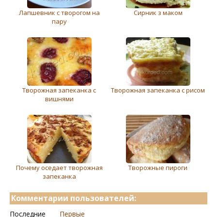
Лапшевник с творогом на
Сирник з маком
пару
Творожная запеканка с
Творожная запеканка с рисом
вишнями
Почему оседает творожная
Творожные пироги
запеканка
Комментарии пользователей:
Последние
Первые