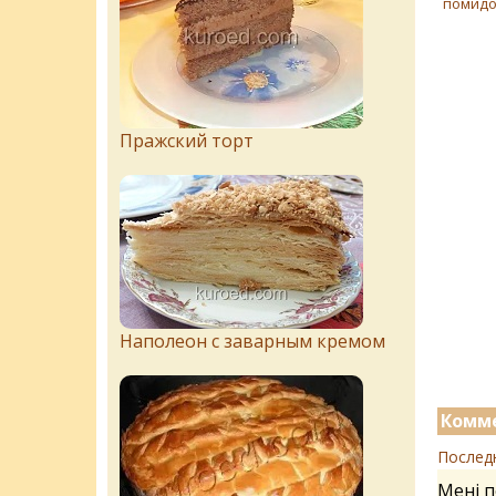
помидо
Пражский торт
Наполеон с заварным кремом
Комме
Послед
Мені п