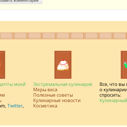
бавить комментарий
ецепты моей
Экстремальная кулинария
Все, что вы
Меры веса
о кулинарии
ям
Полезные советы
спросить:
ь
Кулинарные новости
Кулинарный
am
,
Twitter
,
Косметика