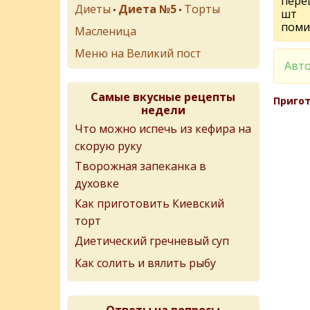
перец
Диеты
Диета №5
Торты
•
•
шт
поми
Масленица
Меню на Великий пост
Авто
Самые вкусные рецепты
Пригот
недели
Что можно испечь из кефира на
скорую руку
Творожная запеканка в
духовке
Как приготовить Киевский
торт
Диетический гречневый суп
Как солить и вялить рыбу