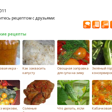
2011
тесь рецептом с друзьями:
жие рецепты
овая икра -
Как заквасить
Овощная заправка
Зелёный го
капусту
для супа на зиму
консервиро
из моркови,
Соленые
Что делать, если
Кабачковая