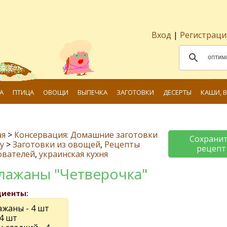
Вход
|
Регистраци
А
ПТИЦА
ОВОЩИ
ВЫПЕЧКА
ЗАГОТОВКИ
ДЕСЕРТЫ
КАШИ, 
ая
>
Консервация: Домашние заготовки
Сохрани
у
>
Заготовки из овощей
,
Рецепты
рецепт
ователей
,
украинская кухня
лажаны "Четверочка"
диенты:
ажаны - 4 шт
 4 шт