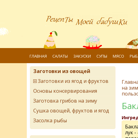
ГЛАВНАЯ
САЛАТЫ
ЗАКУСКИ
СУПЫ
МЯСО
РЫБ
Заготовки из овощей
Заготовки из ягод и фруктов
Главн
на зим
Основы консервирования
польз
Заготовка грибов на зиму
Бак
Сушка овощей, фруктов и ягод
Ингре
Засолка рыбы
Бакл
лук -