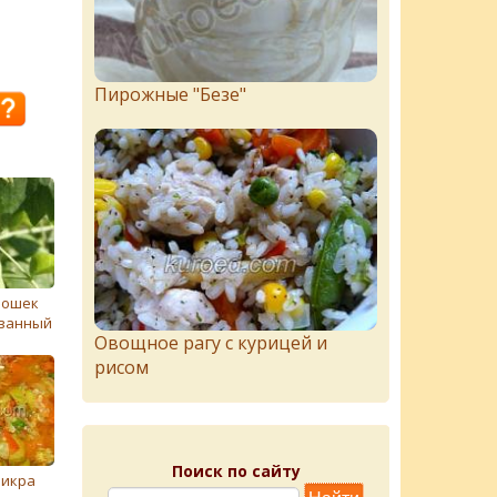
Пирожныe "Бeзe"
рошек
ванный
Овощное рагу с курицей и
рисом
Поиск по сайту
 икра