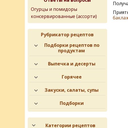
Ответы на вопросы
Получа
Огурцы и помидоры
Приятн
консервированные (ассорти)
бакла
Рубрикатор рецептов
Подборки рецептов по
продуктам
Выпечка и десерты
Горячее
Закуски, салаты, супы
Подборки
Категории рецептов