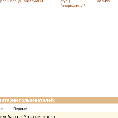
ров и перца
баклажаны
огурцы
на зиму
"взорвались"?
нтарии пользователей:
ние
Первые
одобається.Зато недорого