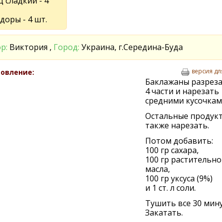
 сладкий - 4
доры - 4 шт.
р:
Виктория ,
Город:
Украина, г.Середина-Буда
версия дл
овление:
Баклажаны разреза
4 части и нарезать
средними кусочкам
Остальные продук
также нарезать.
Потом добавить:
100 гр сахара,
100 гр растительно
масла,
100 гр уксуса (9%)
и 1 ст. л соли.
Тушить все 30 мину
Закатать.