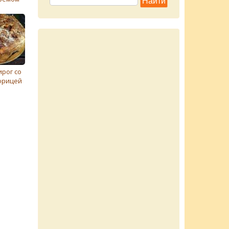
рог со
орицей