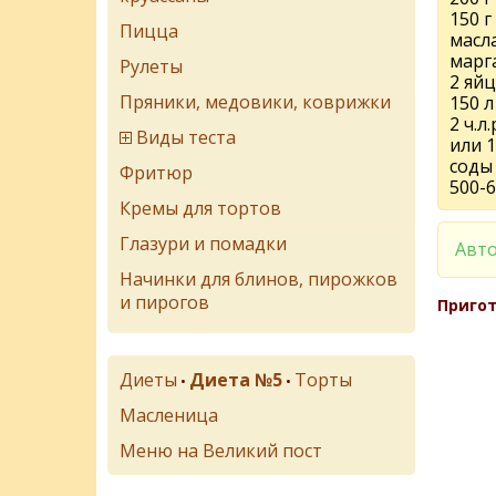
150 г
Пицца
масл
марг
Рулеты
2 яйц
Пряники, медовики, коврижки
150 
2 ч.л
Виды теста
или 1
соды
Фритюр
500-6
Кремы для тортов
Глазури и помадки
Авто
Начинки для блинов, пирожков
и пирогов
Пригот
Диеты
Диета №5
Торты
•
•
Масленица
Меню на Великий пост