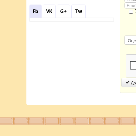
Fb
VK
G+
Tw
До