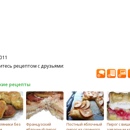
2011
тесь рецептом с друзьями:
жие рецепты
ляники без
Французский
Постный яблочный
Пирог с виш
и
яблочный пирог
пирог из слоеного
заварным к