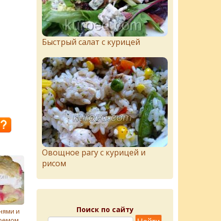
Быстрый салат с курицей
Овощное рагу с курицей и
рисом
Поиск по сайту
нями и
ремом