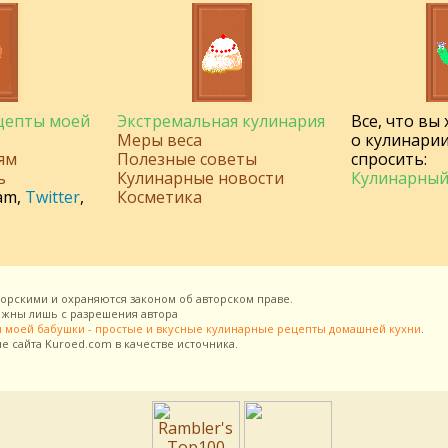
ецепты моей
Экстремальная кулинария
Все, что вы
Меры веса
о кулинарии
ям
Полезные советы
спросить:
ь
Кулинарные новости
Кулинарный
am
,
Twitter
,
Косметика
торскими и охраняются законом об авторском праве.
можны лишь с разрешения
автора
 моей бабушки - простые и вкусные кулинарные рецепты домашней кухни
.
ие сайта
Kuroed.com
в качестве источника.