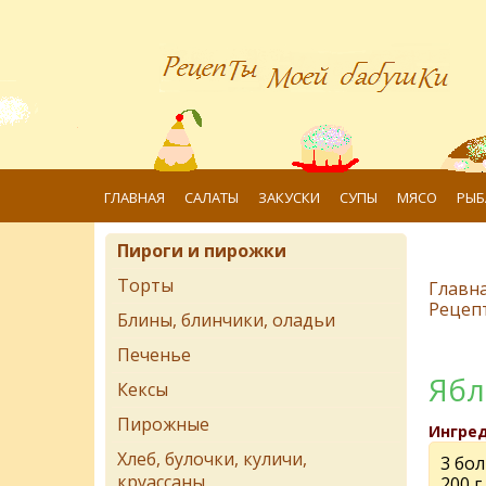
ГЛАВНАЯ
САЛАТЫ
ЗАКУСКИ
СУПЫ
МЯСО
РЫБ
Пироги и пирожки
Торты
Главн
Рецеп
Блины, блинчики, оладьи
Печенье
Ябл
Кексы
Пирожные
Ингре
Хлеб, булочки, куличи,
3 бо
круассаны
200 г