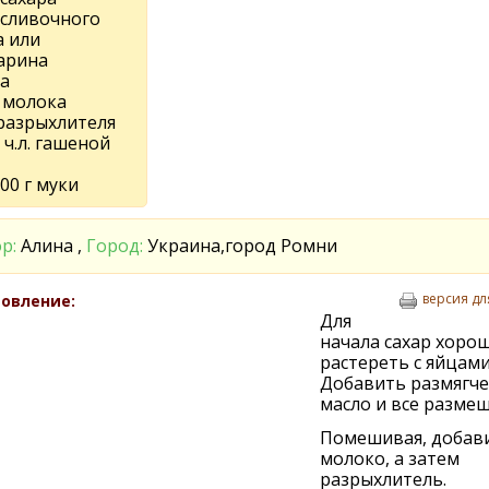
 сливочного
а или
арина
а
л молока
.разрыхлителя
 ч.л. гашеной
00 г муки
р:
Алина ,
Город:
Украина,город Ромни
версия дл
овление:
Для
начала сахар хоро
растереть с яйцами
Добавить размягч
масло и все размеш
Помешивая, добав
молоко, а затем
разрыхлитель.