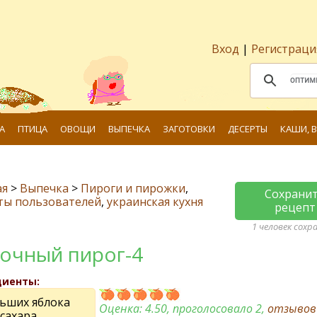
Вход
|
Регистраци
А
ПТИЦА
ОВОЩИ
ВЫПЕЧКА
ЗАГОТОВКИ
ДЕСЕРТЫ
КАШИ, 
ая
>
Выпечка
>
Пироги и пирожки
,
Сохрани
ты пользователей
,
украинская кухня
рецепт
1 человек сохр
очный пирог-4
диенты:
льших яблока
Оценка:
4.50
, проголосовало 2,
отзыво
 сахара