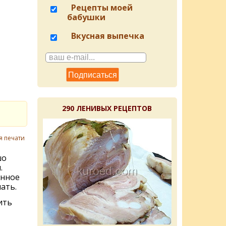
Рецепты моей
бабушки
Вкусная выпечка
290 ЛЕНИВЫХ РЕЦЕПТОВ
я печати
шо
.
енное
ать.
ить