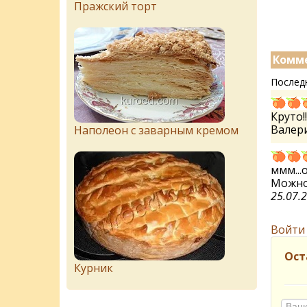
Пражский торт
Комме
Послед
Круто!!
Валер
Наполеон с заварным кремом
ммм...о
Можно
25.07.
Войти
Ост
Курник