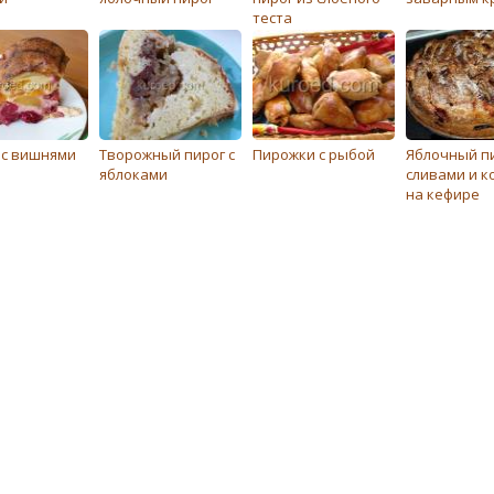
теста
 с вишнями
Творожный пирог с
Пирожки с рыбой
Яблочный пи
яблоками
сливами и к
на кефире