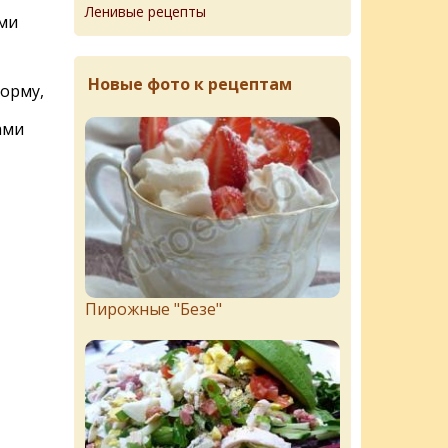
Ленивые рецепты
ми
Новые фото к рецептам
орму,
ами
Пирожныe "Бeзe"