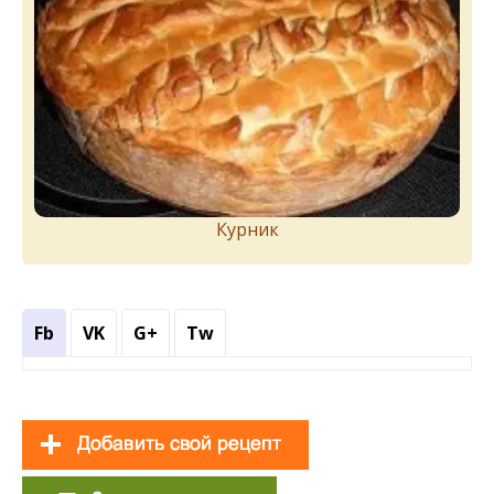
Курник
Fb
VK
G+
Tw