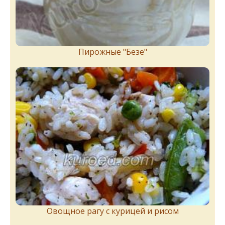
Пирожныe "Бeзe"
Овощное рагу с курицей и рисом