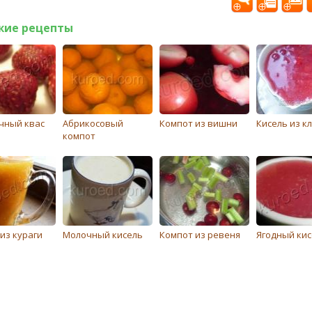
жие рецепты
чный квас
Абрикосовый
Компот из вишни
Кисель из к
компот
из кураги
Молочный кисель
Компот из ревеня
Ягодный кис