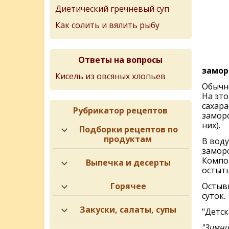
Диетический гречневый суп
Как солить и вялить рыбу
Ответы на вопросы
замор
Кисель из овсяных хлопьев
Обычно
На это
сахара
Рубрикатор рецептов
заморо
них).
Подборки рецептов по
продуктам
В воду
замор
Компот
Выпечка и десерты
остыть
Горячее
Остыв
суток.
Закуски, салаты, супы
"Детск
"Зимни