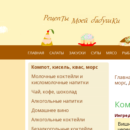
ГЛАВНАЯ
САЛАТЫ
ЗАКУСКИ
СУПЫ
МЯСО
РЫБ
Компот, кисель, квас, морс
Молочные коктейли и
Главн
кисломолочные напитки
морс
,
Чай, кофе, шоколад
Алкогольные напитки
Ком
Домашнее вино
Ингре
Алкогольные коктейли
Вишн
Безалкогольные коктейли
череш