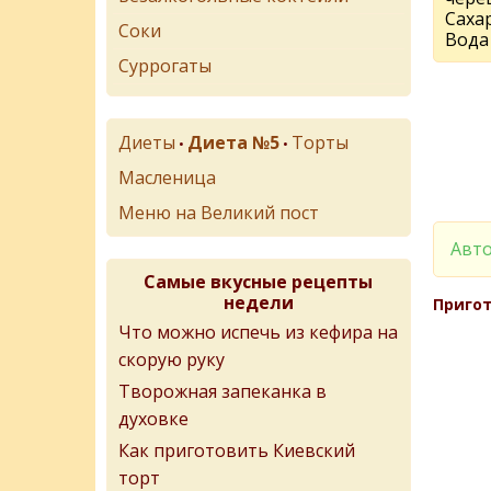
Сахар 
Соки
Вода 
Суррогаты
Диеты
Диета №5
Торты
•
•
Масленица
Меню на Великий пост
Авто
Самые вкусные рецепты
недели
Пригот
Что можно испечь из кефира на
скорую руку
Творожная запеканка в
духовке
Как приготовить Киевский
торт