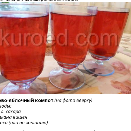
во-яблочный компот
:
(на фото вверху)
 воды:
 л. сахара
акана вишен
лока (или по желанию).