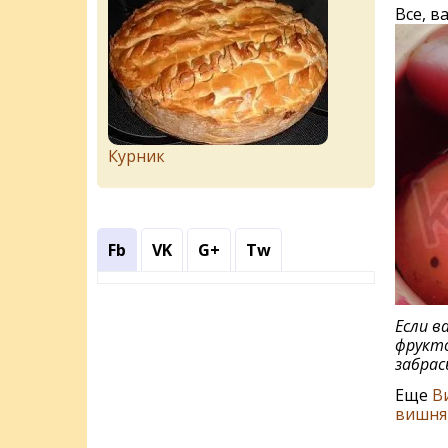
Все, в
Курник
Fb
VK
G+
Tw
Если в
фрукто
забрас
Еще
В
вишня