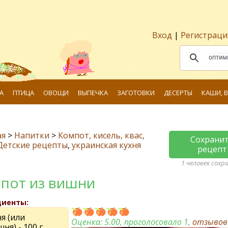
Вход
|
Регистраци
А
ПТИЦА
ОВОЩИ
ВЫПЕЧКА
ЗАГОТОВКИ
ДЕСЕРТЫ
КАШИ, 
ая
>
Напитки
>
Компот, кисель, квас,
Сохрани
Детские рецепты
,
украинская кухня
рецепт
1 человек сохр
пот из вишни
диенты:
я (или
Оценка:
5.00
, проголосовало 1,
отзыво
ня) - 100 г