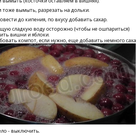
вымыть (косточки оставляем в вишнях).
 тоже вымыть, разрезать на дольки.
овести до кипения, по вкусу добавить сахар.
щую сладкую воду осторожно (чтобы не ошпариться)
ить вишни и яблоки.
овать компот, если нужно, еще добавить немного саха
ло - выключить.