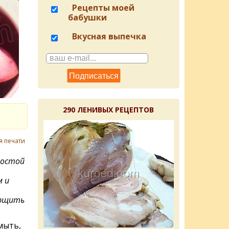
Рецепты моей
бабушки
Вкусная выпечка
290 ЛЕНИВЫХ РЕЦЕПТОВ
я печати
ростой
м и
орщить
мыть,