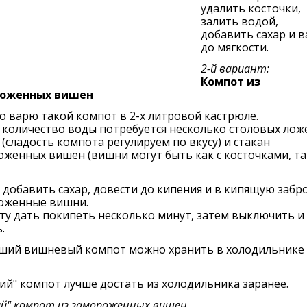
удалить косточки,
залить водой,
добавить сахар и 
до мягкости.
2-й вариант:
Компот из
оженных вишен
 варю такой компот в 2-х литровой кастрюле.
 количество воды потребуется несколько столовых лож
 (сладость компота регулируем по вкусу) и стакан
женных вишен (вишни могут быть как с косточками, так
 добавить сахар, довести до кипения и в кипящую забр
оженные вишни.
у дать покипеть несколько минут, затем выключить и
.
ший вишневый компот можно хранить в холодильнике 
ий" компот лучше достать из холодильника заранее.
й" компот из замороженных вишен