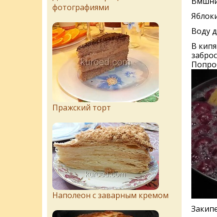
Вмшни 
фотографиями
Яблоки
Воду д
В кипя
заброс
Попроб
Пражский торт
Наполеон с заварным кремом
Закипе