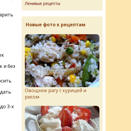
Ленивые рецепты
варить
Новые фото к рецептам
ек
 и без
осить
Овощное рагу с курицей и
 дать
рисом
до 3-х