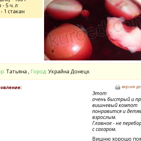
- 5 ч. л
- 1 стакан
р:
Татьяна ,
Город:
Украйна Донецк
версия дл
овление:
Этот
очень быстрый и п
вишневый компот
понравится и детя
взрослым.
Главное - не переб
с сахаром.
Вишню хорошо по