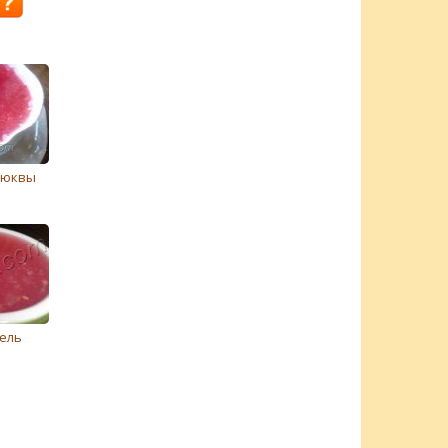
люквы
ель