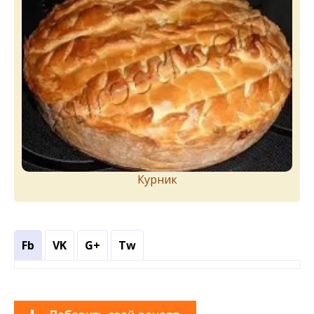
Курник
Fb
VK
G+
Tw