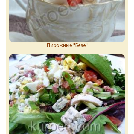
Пирожныe "Бeзe"