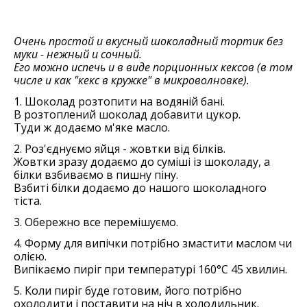
Очень простой и вкусный шоколадный тортик без
муки - нежный и сочный.
Его можно испечь и в виде порционных кексов (в том
числе и как "кекс в кружке" в микроволновке).
1. Шоколад розтопити на водяній бані.
В розтоплений шоколад добавити цукор.
Туди ж додаємо м'яке масло.
2. Роз'єднуємо яйця - жовтки від білків.
Жовтки зразу додаємо до суміші із шоколаду, а
білки взбиваємо в пишну піну.
Взбиті білки додаємо до нашого шоколадного
тіста.
3. Обережно все перемішуємо.
4. Форму для випічки потрібно змастити маслом чи
олією.
Випікаємо пиріг при температурі 160°С 45 хвилин.
5. Коли пиріг буде готовим, його потрібно
охолодити і поставити на ніч в холодильник.