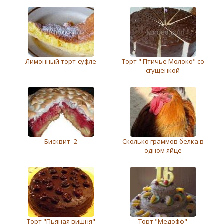
Лимонный торт-суфле
Торт " Птичье Молоко" со
сгущенкой
Бисквит -2
Сколько граммов белка в
одном яйце
Торт "Пьяная вишня"
Торт "Медофф"