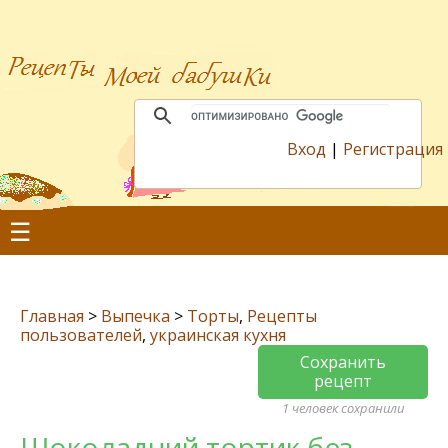
Вход
|
Регистрация
☰
Главная
>
Выпечка
>
Торты
,
Рецепты
пользователей
,
украинская кухня
Сохранить
рецепт
1 человек сохранили
Шоколадний тортик без