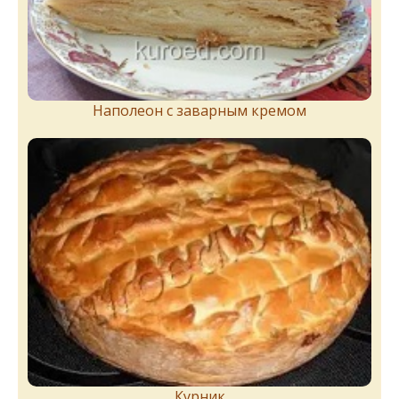
Наполеон с заварным кремом
Курник