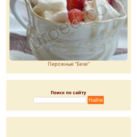
Пирожныe "Бeзe"
Поиск по сайту