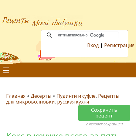
Вход
|
Регистрация
☰
Главная
>
Десерты
>
Пудинги и суфле
,
Рецепты
для микроволновки
,
русская кухня
Сохранить
рецепт
2 человек сохранили
Кекс в кружке всего за пять