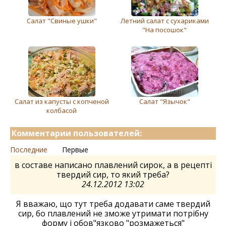
Салат "Свиные ушки"
Летний салат с сухариками
"На посошок"
Салат из капусты с копченой
Салат "Язычок"
колбасой
Комментарии пользователей:
Последние
Первые
в составе написано плавлений сирок, а в рецепті
твердий сир, то який треба?
24.12.2012 13:02
Я вважаю, що тут треба додавати саме твердий
сир, бо плавлений не зможе утримати потрібну
форму і обов"язково "розмажеться"