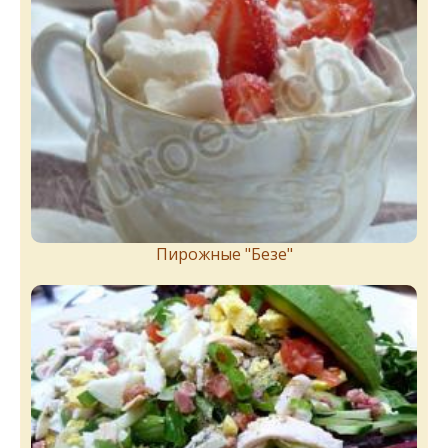
Пирожныe "Бeзe"