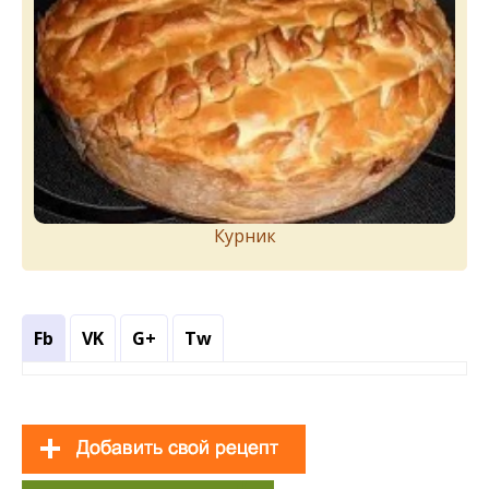
Курник
Fb
VK
G+
Tw