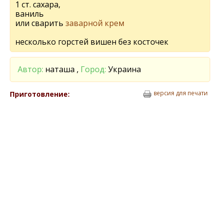
1 ст. сахара,
ваниль
или сварить
заварной крем
несколько горстей вишен без косточек
Автор:
наташа ,
Город:
Украина
версия для печати
Приготовление: