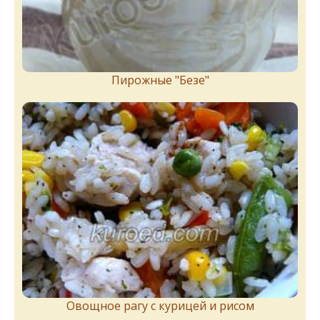
Пирожныe "Бeзe"
Овощное рагу с курицей и рисом