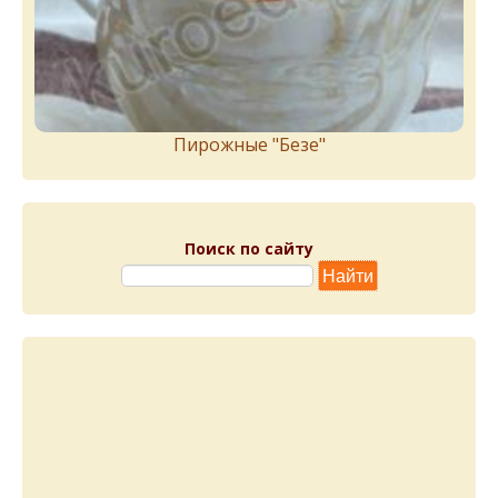
Пирожныe "Бeзe"
Поиск по сайту