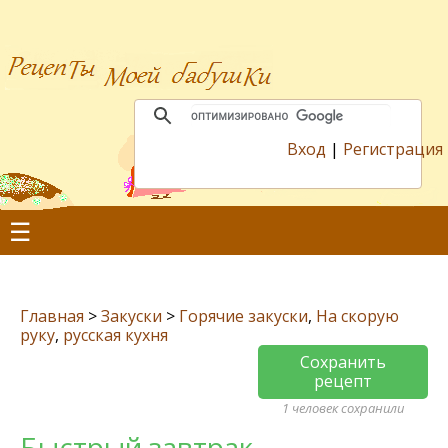
Вход
|
Регистрация
☰
Главная
>
Закуски
>
Горячие закуски
,
На скорую
руку
,
русская кухня
Сохранить
рецепт
1 человек сохранили
Быстрый завтрак