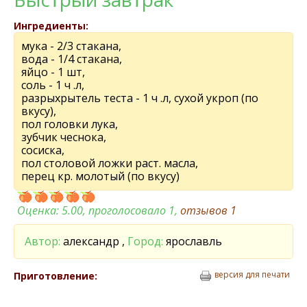
Ингредиенты:
мука - 2/3 стакана,
вода - 1/4 стакана,
яйцо - 1 шт,
соль - 1 ч .л,
разрыхрытель теста - 1 ч .л, сухой укроп (по
вкусу),
пол головки лука,
зубчик чеснока,
сосиска,
пол столовой ложки раст. масла,
перец кр. молотый (по вкусу)
Оценка:
5.00
, проголосовало 1,
отзывов
1
Автор:
александр ,
Город:
ярославль
версия для печати
Приготовление: