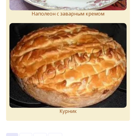
Наполеон с заварным кремом
Курник