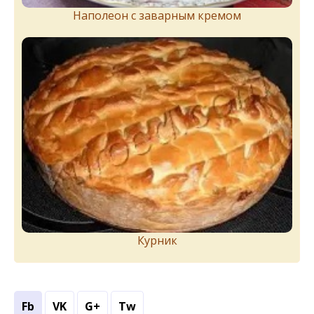
Наполеон с заварным кремом
Курник
Fb
VK
G+
Tw