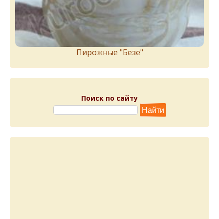
Пирожныe "Бeзe"
Поиск по сайту