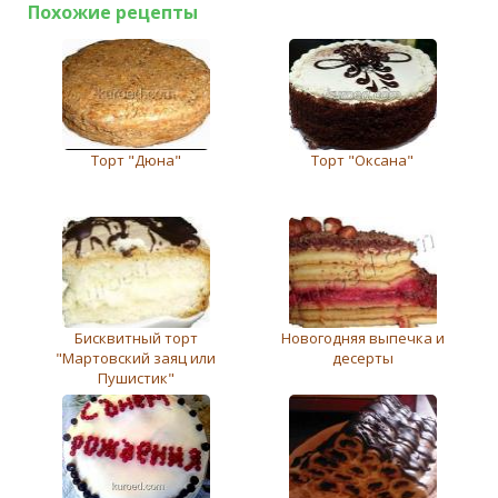
Похожие рецепты
Торт "Дюна"
Торт "Оксана"
Бисквитный торт
Новогодняя выпечка и
"Мартовский заяц или
десерты
Пушистик"