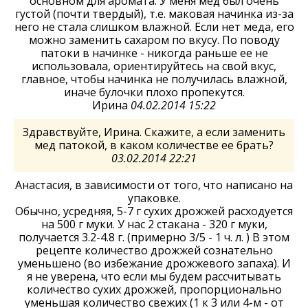
основном для аромата. У меня мед был очень
густой (почти твердый), т.е. маковая начинка из-за
него не стала слишком влажной. Если нет меда, его
можно заменить сахаром по вкусу. По поводу
патоки в начинке - никогда раньше ее не
использовала, ориентируйтесь на свой вкус,
главное, чтобы начинка не получилась влажной,
иначе булочки плохо пропекутся.
Ирина
04.02.2014 15:22
Здравствуйте, Ирина. Скажите, а если заменить
мед патокой, в каком количестве ее брать?
03.02.2014 22:21
Анастасия, в зависимости от того, что написано на
упаковке.
Обычно, усредняя, 5-7 г сухих дрожжей расходуется
на 500 г муки. У нас 2 стакана - 320 г муки,
получается 3.2-4.8 г. (примерно 3/5 - 1 ч. л. ) В этом
рецепте количество дрожжей сознательно
уменьшено (во избежание дрожжевого запаха). И
я не уверена, что если мы будем рассчитывать
количество сухих дрожжей, пропорционально
уменьшая количество свежих (1 к 3 или 4-м - от