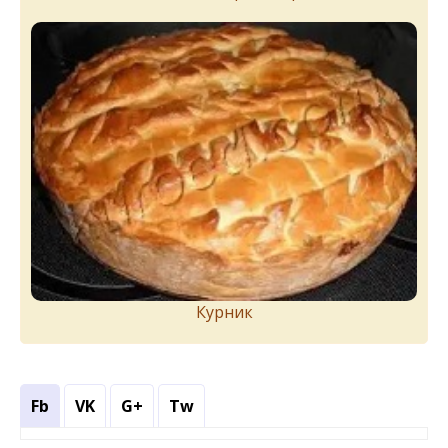
Курник
Fb
VK
G+
Tw