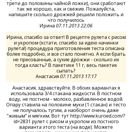
трети до половины чайной ложки), они сработают
так же хорошо, как и свежие. Пожалуйста,
напишите сколько дрожжей решили положить и
что получилось
Ирина
07.11.2013 22:06
Ирина, спасибо за ответ! В рецепте рулета с рисом
и укропом (кстати, спасибо за идею начинки
рулета!) процедура приготовления теста описана
более подробно, и все стало понятно. А если брать
не пресованные, а сухие дрожжи - сколько их
тогда класть? В пакетике 11 г, весь пакетик
сыпать?
Анастасия
07.11.2013 17:17
Анастасия, здравствуйте. В обоих вариантах я
использовала 3/4 стакана жидкости. В постном
воду, не постном - молоко, разбавленное водой.
Опару ставила на половине муки (1 стакан) и тесто
не получалось тугим, а наоборот очень даже
"живым" и мягким. Вот тут http://www.kuroed.com/?
id=2831 рулет с рисом и укропом из постного
варианта этого теста (на воде). Можете