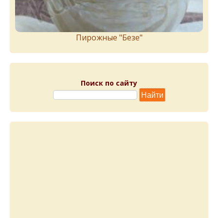
Пирожныe "Бeзe"
Поиск по сайту