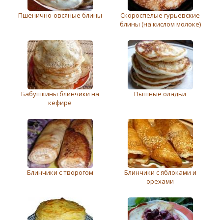
Пшенично-овсяные блины
Скороспелые гурьевские
блины (на кислом молоке)
Бабушкины блинчики на
Пышные оладьи
кефире
Блинчики с творогом
Блинчики с яблоками и
орехами