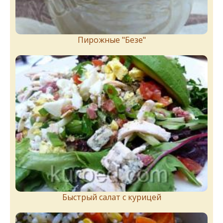
Пирожныe "Бeзe"
Быстрый салат с курицей