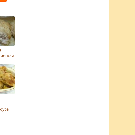
я
киевски
оусе