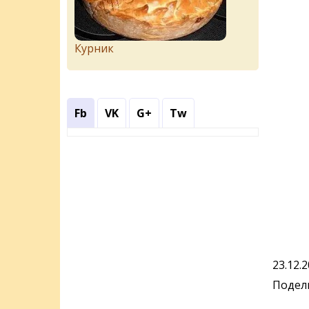
Курник
Fb
VK
G+
Tw
23.12.
Подели