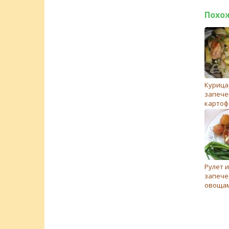
Похо
Курица
запече
картоф
Рулет и
запече
овоща