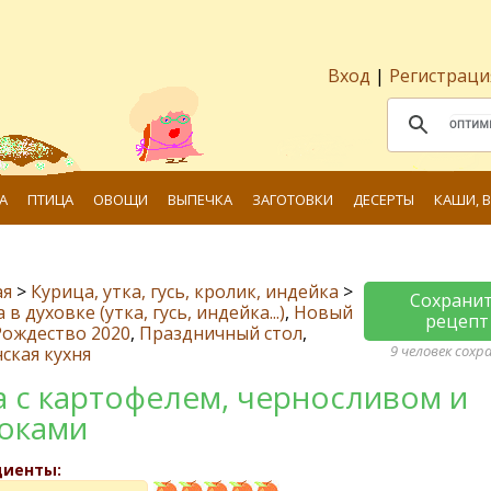
Вход
|
Регистраци
А
ПТИЦА
ОВОЩИ
ВЫПЕЧКА
ЗАГОТОВКИ
ДЕСЕРТЫ
КАШИ, 
ая
>
Курица, утка, гусь, кролик, индейка
>
Сохрани
в духовке (утка, гусь, индейка...)
,
Новый
рецепт
Рождество 2020
,
Праздничный стол
,
9 человек сохр
ская кухня
а с картофелем, черносливом и
оками
диенты: