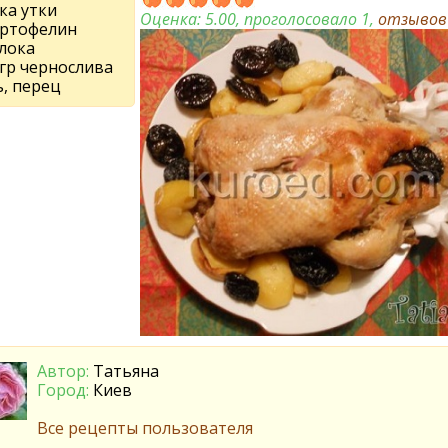
ка утки
Оценка:
5.00
, проголосовало 1,
отзыво
артофелин
блока
 гр чернослива
ь, перец
Автор:
Татьяна
Город:
Киев
Все рецепты пользователя