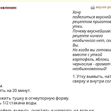
версия дл
овление:
Хочу
поделиться вкусне
рецептом приготов
утки.
Почему вкуснейшим?
рецепте ничего
необычного нет, с
Вы.
Но когда вы готов
вместе с уткой
картофель, яблоки,
чернослив - аромат
необыкновенный!
1. Утку вымыть, на
сверху и внутри со
м.
ть на 20 минут.
ожить тушку в огнеупорную форму.
 1/2 стакана воды.
тофель вымыть, очистить и нарезать на дольки.