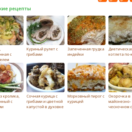
жие рецепты
,
Куриный рулет с
Запеченная грудка
Диетическа
нная с
грибами
индейки
котлета по-
елем
з кролика,
Сочная курица с
Морковный пирог с
Окорочка в
нный с
грибами и цветной
курицей
майонезно-
ми
капустой в духовке
чесночном с