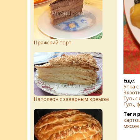
Пражский торт
Еще
:
Утка с
Экзоти
Гусь с
Наполеон с заварным кремом
Гусь,
Теги 
карто
мясом