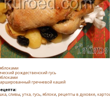
 яблоками
ческий рождественский гусь
 яблоками
 фаршированный гречневой кашей
рецепта:
шка
,
сливы
,
утка, гусь
,
яблоки
,
рецепты в духовке
,
карто