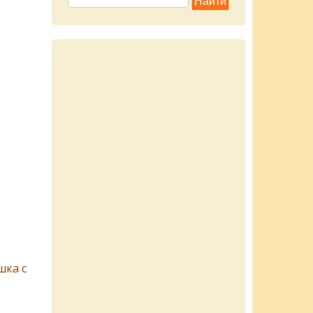
шка с