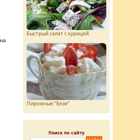
Быстрый салат с курицей
 на
Пирожныe "Бeзe"
Поиск по сайту