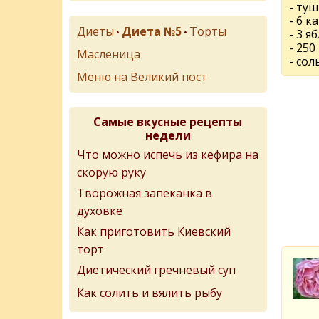
- туш
- 6 к
Диеты
Диета №5
Торты
•
•
- 3 я
- 250
Масленица
- сол
Меню на Великий пост
Самые вкусные рецепты
недели
Что можно испечь из кефира на
скорую руку
Творожная запеканка в
духовке
Как приготовить Киевский
торт
Диетический гречневый суп
Как солить и вялить рыбу