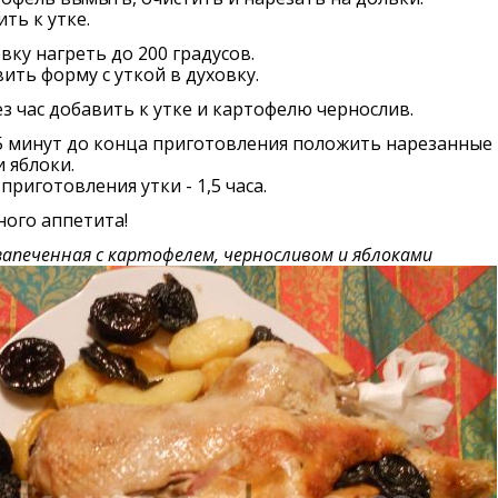
ть к утке.
овку нагреть до 200 градусов.
ить форму с уткой в духовку.
ез час добавить к утке и картофелю чернослив.
15 минут до конца приготовления положить нарезанные
 яблоки.
приготовления утки - 1,5 часа.
ого аппетита!
запеченная с картофелем, черносливом и яблоками