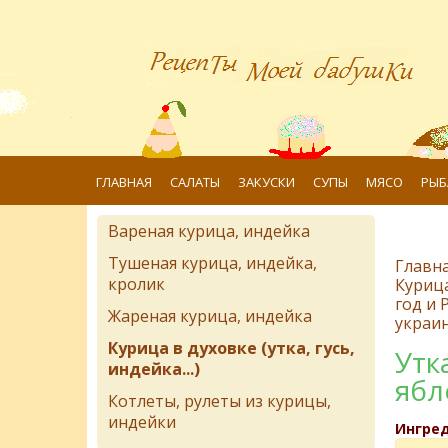
ГЛАВНАЯ
САЛАТЫ
ЗАКУСКИ
СУПЫ
МЯСО
РЫБ
Вареная курица, индейка
Тушеная курица, индейка,
Главн
кролик
Курица 
год и 
Жареная курица, индейка
украин
Курица в духовке (утка, гусь,
Утк
индейка...)
ябл
Котлеты, рулеты из курицы,
индейки
Ингре