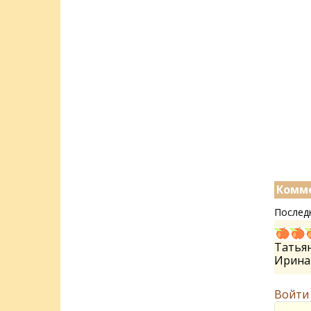
Комме
Послед
Татьян
Ирин
Войти