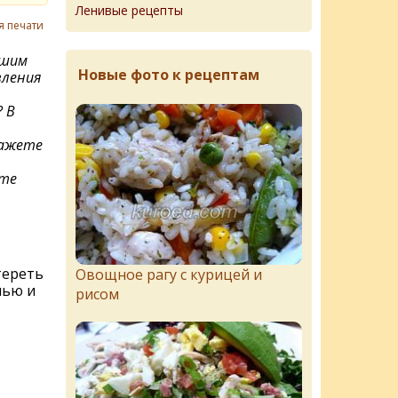
Ленивые рецепты
я печати
йшим
Новые фото к рецептам
ления
 В
кажете
ите
тереть
Овощное рагу с курицей и
лью и
рисом