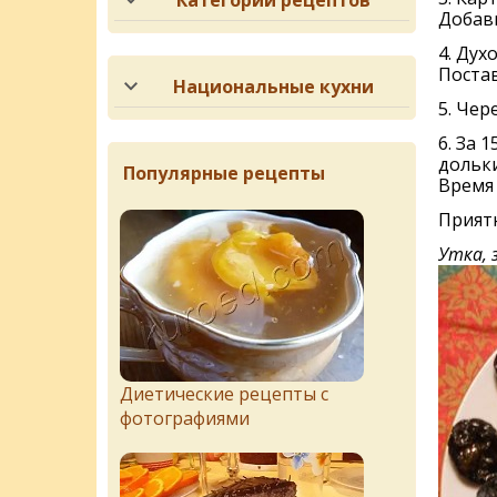
Категории рецептов
Добави
4. Дух
Постав
Национальные кухни
5. Чер
6. За 
дольки
Популярные рецепты
Время 
Приятн
Утка, 
Диетические рецепты с
фотографиями