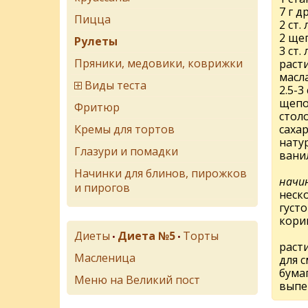
7 г 
Пицца
2 ст. 
2 ще
Рулеты
3 ст. л
Пряники, медовики, коврижки
раст
масла
Виды теста
2.5-3
щепо
Фритюр
стол
Кремы для тортов
сахар
нату
Глазури и помадки
вани
Начинки для блинов, пирожков
начин
и пирогов
неск
густ
кори
Диеты
Диета №5
Торты
•
•
раст
Масленица
для 
бумаг
Меню на Великий пост
выпе