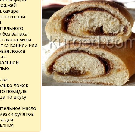
дрожжей
л. сахара
потки соли
.
ительного
 без запаха
 стакана муки
тка ванили или
овая ложка
а с
ральной
лью
ка:
олько ложек
ого повидла
ца по вкусу
ительное масло
смазки рулетов
а для
кания