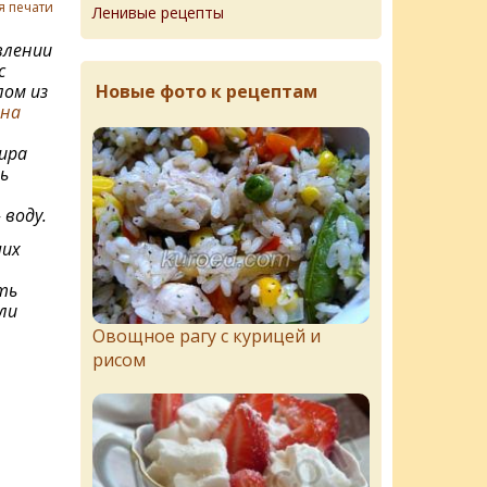
я печати
Ленивые рецепты
влении
с
Новые фото к рецептам
лом из
 на
ира
ь
 воду.
ших
ть
ли
Овощное рагу с курицей и
рисом