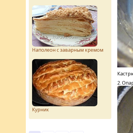
Наполеон с заварным кремом
Кастрю
2. Опа
Курник