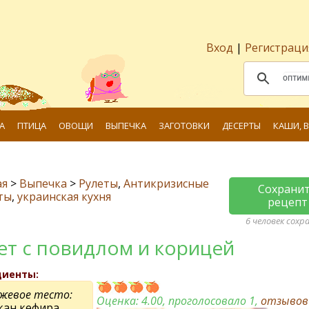
Вход
|
Регистраци
А
ПТИЦА
ОВОЩИ
ВЫПЕЧКА
ЗАГОТОВКИ
ДЕСЕРТЫ
КАШИ, 
ая
>
Выпечка
>
Рулеты
,
Антикризисные
Сохрани
ты
,
украинская кухня
рецепт
6 человек сохр
ет с повидлом и корицей
диенты:
жевое тесто:
Оценка:
4.00
, проголосовало 1,
отзыво
акан кефира