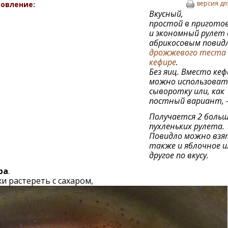
версия дл
овление:
Вкусный,
простой в пригото
и экономный рулет 
абрикосовым повид
дрожжевого теста
кефире
.
Без яиц. Вместо кеф
можно использоват
сыворотку или, как
постный вариант, -
Получается 2 боль
пухленьких рулета.
Повидло можно взя
также и яблочное и
другое по вкусу.
ра
.
 растереть с сахаром,