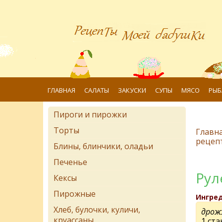
ГЛАВНАЯ
САЛАТЫ
ЗАКУСКИ
СУПЫ
МЯСО
РЫБ
Пироги и пирожки
Торты
Главн
рецеп
Блины, блинчики, оладьи
Печенье
Рул
Кексы
Пирожные
Ингре
Хлеб, булочки, куличи,
дрож
круассаны
1 ст