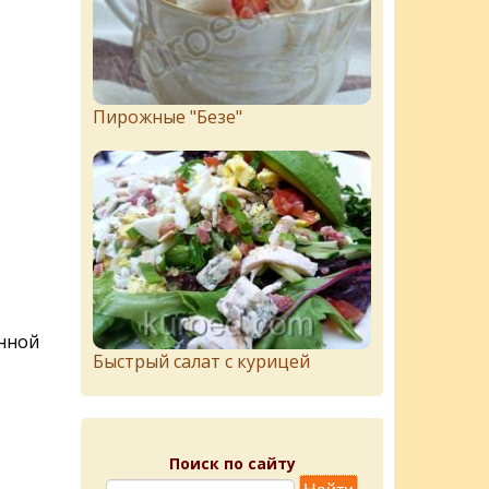
Пирожныe "Бeзe"
янной
Быстрый салат с курицей
Поиск по сайту