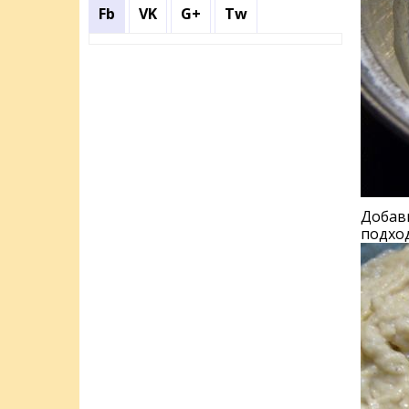
Fb
VK
G+
Tw
Добави
подход