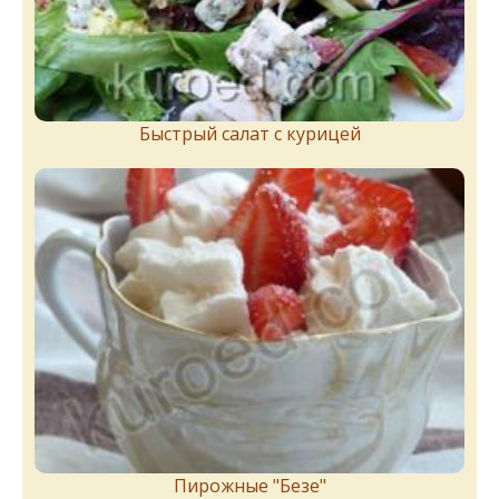
Быстрый салат с курицей
Пирожныe "Бeзe"