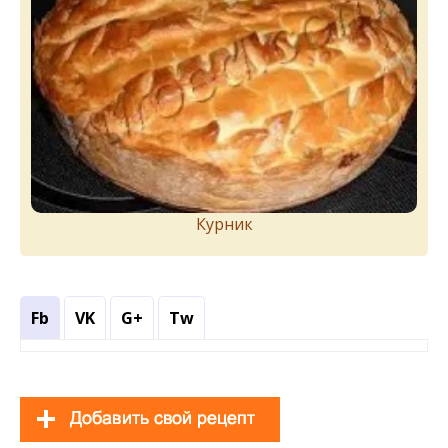
Курник
Fb
VK
G+
Tw