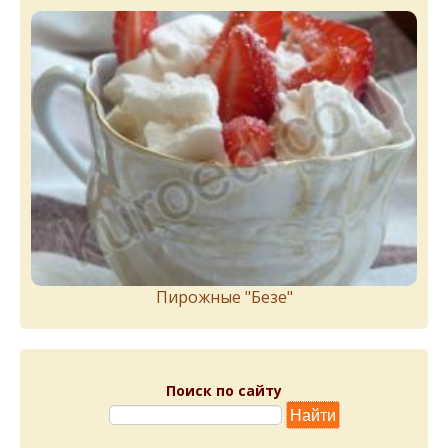
Пирожныe "Бeзe"
Поиск по сайту