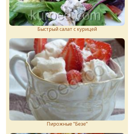
Быстрый салат с курицей
Пирожныe "Бeзe"