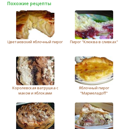
Похожие рецепты
Цветаевский яблочный пирог
Пирог "Клюква в сливках"
Королевская ватрушка с
Яблочный пирог
маком и яблоками
"Мармеладоff"