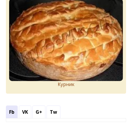
Курник
Fb
VK
G+
Tw