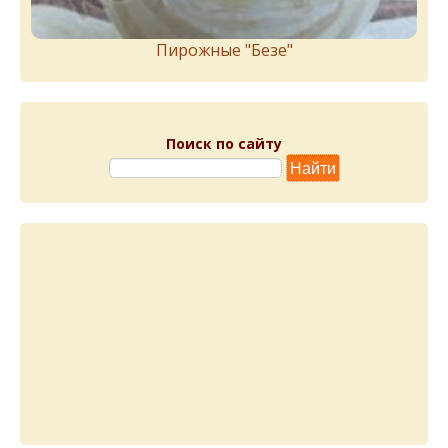
Пирожныe "Бeзe"
Поиск по сайту