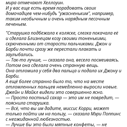
мира отмечают Хеллоуин.
И у вас еще есть время порадовать своих
домочадцев чем-нибудь "ужасненьким", например,
таким необычным и очень нарядным песочным
печеньем.
"Старушка подбежала к коляске, слегка покачала её
и сделала Близнецам козу своими тоненькими,
скрюченными от старости пальчиками. Джон и
Барби почти сразу же перестали плакать и
заулыбались.
— Так-то лучше, — сказала она, весело посмеиваясь.
Потом она сделала очень странную вещь.
Она отломила у себя два пальца и подала их Джону и
Барби.
А ещё более странно было то, что на месте
отломленных пальцев немедленно выросли новые.
Джейн и Майкл видели это совершенно ясно.
— Просто постный сахар — это им не повредит, —
пояснила старушка.
— Всё, что вы им дадите, миссис Корри, может
только пойти им на пользу, — сказала Мэри Поппинс
с неожиданной любезностью.
— Лучше бы это были мятные конфеты, — не