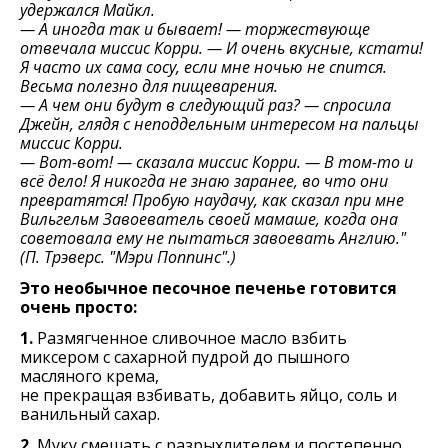
удержался Майкл.
— А иногда так и бывает! — торжествующе
отвечала миссис Корри. — И очень вкусные, кстати!
Я часто их сама сосу, если мне ночью не спится.
Весьма полезно для пищеварения.
— А чем они будут в следующий раз? — спросила
Джейн, глядя с неподдельным интересом на пальцы
миссис Корри.
— Вот-вот! — сказала миссис Корри. — В том-то и
всё дело! Я никогда не знаю заранее, во что они
превратятся! Пробую наудачу, как сказал при мне
Вильгельм Завоеватель своей мамаше, когда она
советовала ему не пытаться завоевать Англию."
(П. Трэверс. "Мэри Поппинс".)
Это необычное песочное печенье готовится
очень просто:
1.
Размягченное сливочное масло взбить
миксером с сахарной пудрой до пышного
масляного крема,
не прекращая взбивать, добавить яйцо, соль и
ванильный сахар.
2.
Муку смешать с разрыхлителем и постепенно