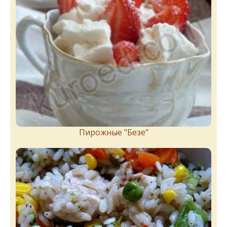
Пирожныe "Бeзe"