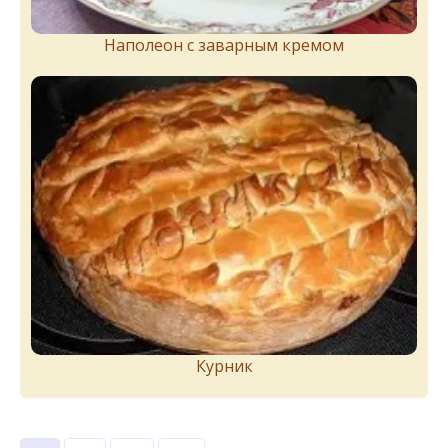
Наполеон с заварным кремом
Курник