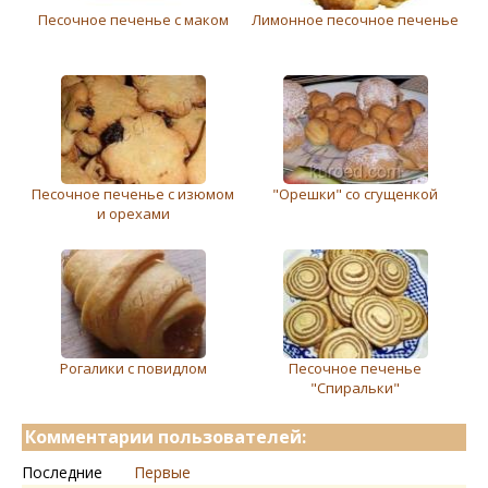
Песочное печенье с маком
Лимонное песочное печенье
Песочное печенье с изюмом
"Орешки" со сгущенкой
и орехами
Рогалики с повидлом
Песочное печенье
"Спиральки"
Комментарии пользователей:
Последние
Первые