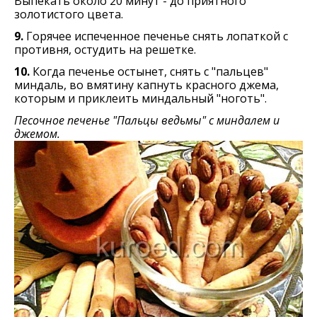
Выпекать около 20 минут - до приятного
золотистого цвета.
9.
Горячее испеченное печенье снять лопаткой с
противня, остудить на решетке.
10.
Когда печенье остынет, снять с "пальцев"
миндаль, во вмятину капнуть красного джема,
которым и приклеить миндальный "ноготь".
Песочное печенье "Пальцы ведьмы" с миндалем и
джемом.