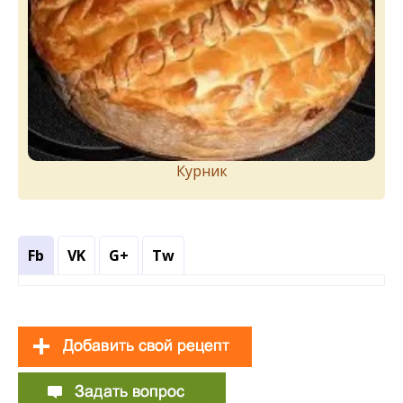
Курник
Fb
VK
G+
Tw