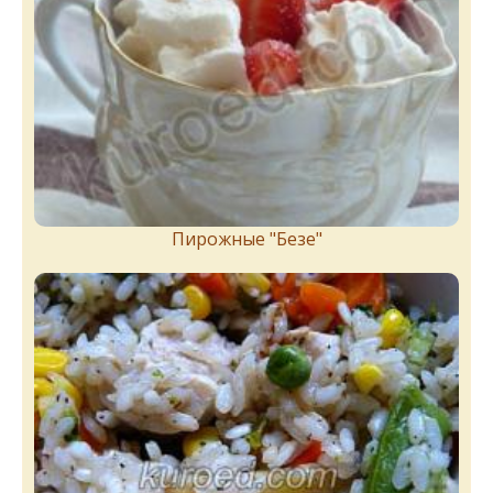
Пирожныe "Бeзe"