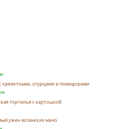
ты
с креветками, огурцами и помидорами
ки
кая тортилья с картошкой
ый ужин испанских мачо
и