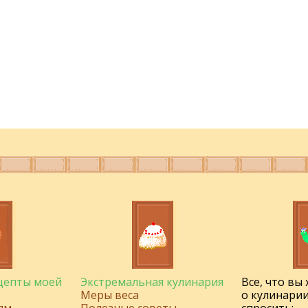
ецепты моей
Экстремальная кулинария
Все, что вы
Меры веса
о кулинарии
ям
Полезные советы
спросить: