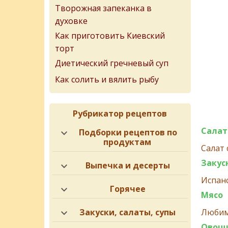
Творожная запеканка в
духовке
Как приготовить Киевский
торт
Диетический гречневый суп
Как солить и вялить рыбу
Рубрикатор рецептов
Сала
Подборки рецептов по
продуктам
Салат 
Закус
Выпечка и десерты
Испанс
Горячее
Мясо
Закуски, салаты, супы
Любим
Овощ