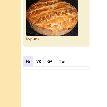
Курник
Fb
VK
G+
Tw