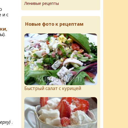
Ленивые рецепты
о
 и с
Новые фото к рецептам
ки,
ы).
Быстрый салат с курицей
ерху)
.