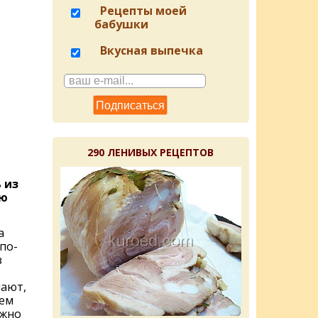
Рецепты моей
бабушки
Вкусная выпечка
290 ЛЕНИВЫХ РЕЦЕПТОВ
 из
ую
а
по-
з
ают,
сем
ужно