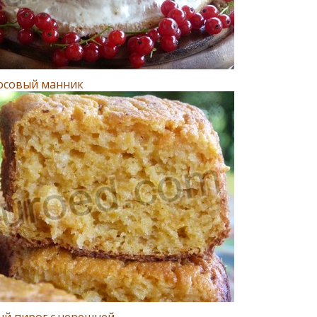
осовый манник
ый пирог с черешней