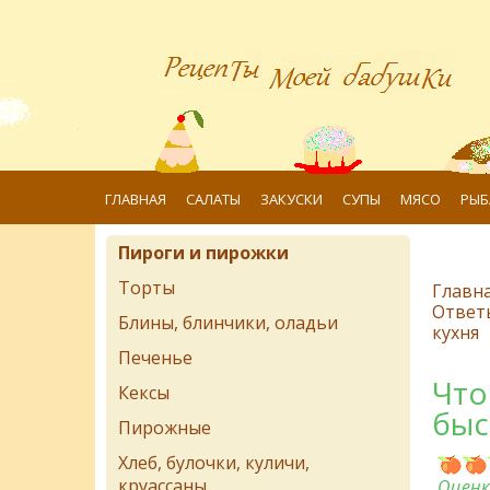
ГЛАВНАЯ
САЛАТЫ
ЗАКУСКИ
СУПЫ
МЯСО
РЫБ
Пироги и пирожки
Торты
Главн
Ответ
Блины, блинчики, оладьи
кухня
Печенье
Что
Кексы
быс
Пирожные
Хлеб, булочки, куличи,
круассаны
Оценк