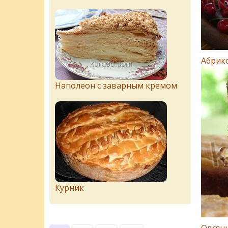
Абрик
Наполеон с заварным кремом
Курник
Овсян