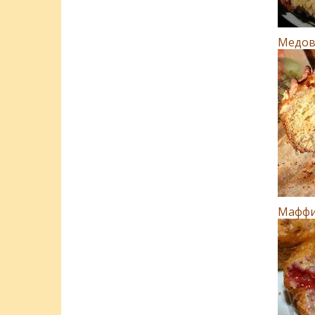
Мeдов
Маффи