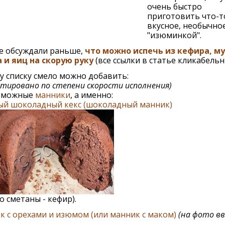
очень быстро
приготовить что-т
вкусное, необычное
"изюминкой".
е обсуждали раньше,
что можно испечь из кефира, му
 и яиц на скорую руку
(все ссылки в статье кликабельн
у списку смело можно добавить:
тировано по степени скорости исполнения)
зможные
манники
, а именно:
ый шоколадный кекс (шоколадный манник)
о сметаны - кефир).
 с орехами и изюмом (или манник с маком)
(на фото вв