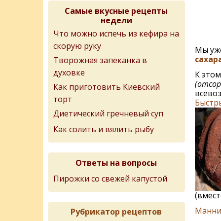
Самые вкусные рецепты
недели
Что можно испечь из кефира на
скорую руку
Мы уж
сахара
Творожная запеканка в
духовке
К этом
(отсор
Как приготовить Киевский
всево
торт
Быстр
Диетический гречневый суп
Как солить и вялить рыбу
Ответы на вопросы
Пирожки со свежей капустой
(вмест
Манник
Рубрикатор рецептов