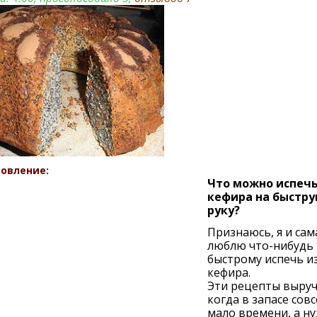
овление:
Что можно испечь
кефира на быстр
руку?
Признаюсь, я и сам
люблю что-нибудь 
быстрому испечь и
кефира.
Эти рецепты выруч
когда в запасе сов
мало времени, а н