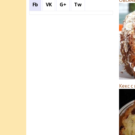
Fb
VK
G+
Tw
Кекс 