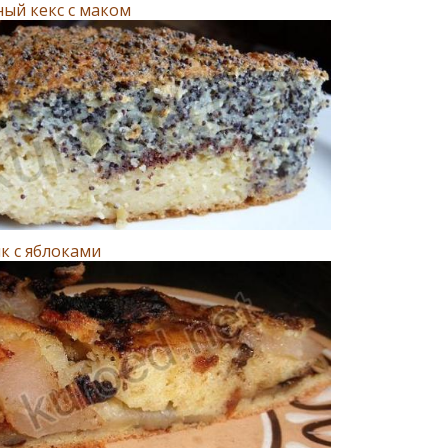
ый кекс с маком
к с яблоками