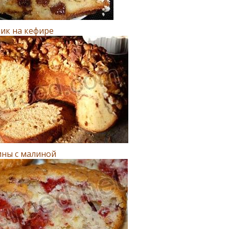
ик на кефире
ны с малиной