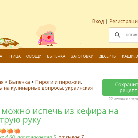
Вход
|
Регистраци
А
ПТИЦА
ОВОЩИ
ВЫПЕЧКА
ЗАГОТОВКИ
ДЕСЕРТЫ
КАШИ, 
ая
>
Выпечка
>
Пироги и пирожки
,
Сохрани
ы на кулинарные вопросы
,
украинская
рецепт
22 человек сох
 можно испечь из кефира на
трую руку
а:
4.60
, проголосовало 5,
отзывов
7