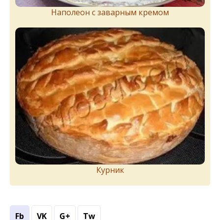
Наполеон с заварным кремом
Курник
Fb
VK
G+
Tw