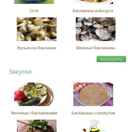
Соте
Баклажаны в йогурте
Жульен из баклажан
Вяленые баклажаны
Все рецепты
Закуски
Яичница с баклажанами
Баклажаны с кунжутом