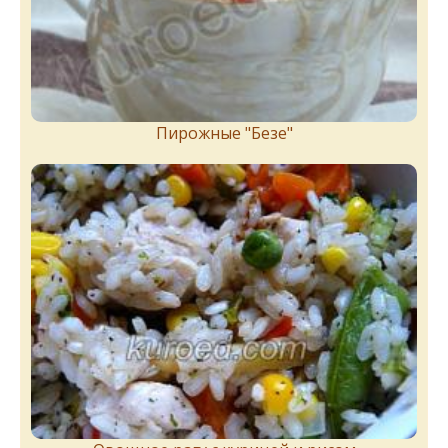
Пирожныe "Бeзe"