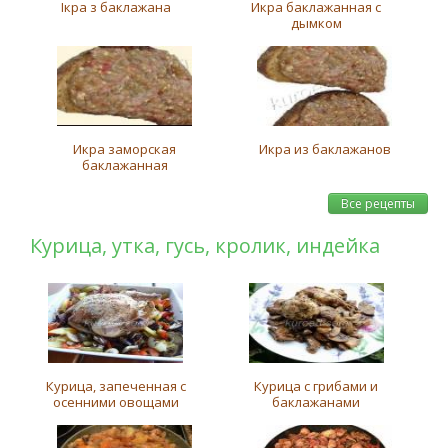
Ікра з баклажана
Икра баклажанная с
дымком
Икра заморская
Икра из баклажанов
баклажанная
Все рецепты
Курица, утка, гусь, кролик, индейка
Курица, запеченная с
Курица с грибами и
осенними овощами
баклажанами