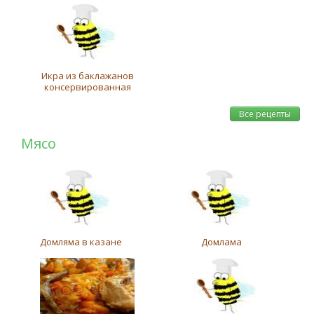
Икра из баклажанов
консервированная
Все рецепты
Мясо
Домляма в казане
Домлама