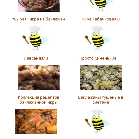
"Сырая" икра из баклажан
Икра кабачковая-3
Лавсандали
Просто Синенькие
Коллекция рецептов
Баклажаны тушеные в
баклажанной икры
сметане