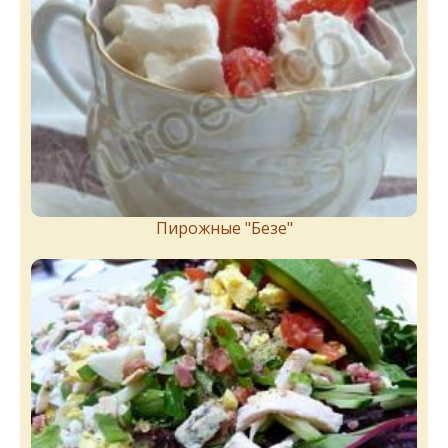
Пирожныe "Бeзe"