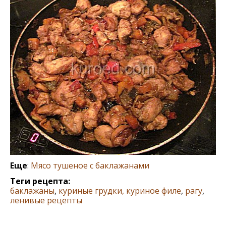
Еще
:
Мясо тушеное с баклажанами
Теги рецепта:
баклажаны
,
куриные грудки, куриное филе
,
рагу
,
ленивые рецепты