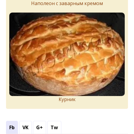
Наполеон с заварным кремом
Курник
Fb
VK
G+
Tw