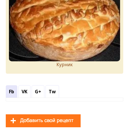
Курник
Fb
VK
G+
Tw