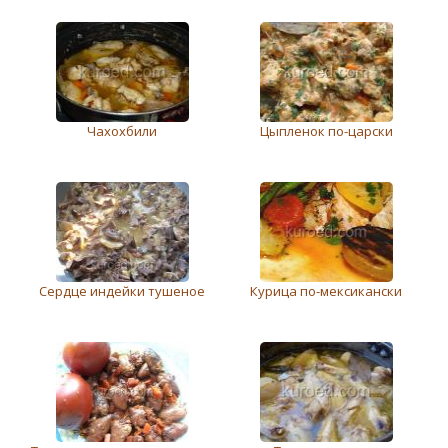
Чахохбили
Цыпленок по-царски
Сердце индейки тушеное
Курица по-мексикански