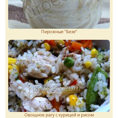
Пирожныe "Бeзe"
Овощное рагу с курицей и рисом