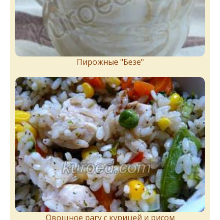
Пирожныe "Бeзe"
Овощное рагу с курицей и рисом