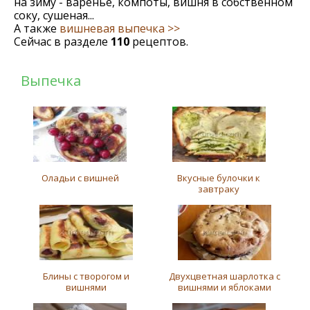
на зиму - варенье, компоты, вишня в собственном
соку, сушеная...
А также
вишневая выпечка >>
Сейчас в разделе
110
рецептов.
Выпечка
Оладьи с вишней
Вкусные булочки к
завтраку
Блины с творогом и
Двухцветная шарлотка с
вишнями
вишнями и яблоками