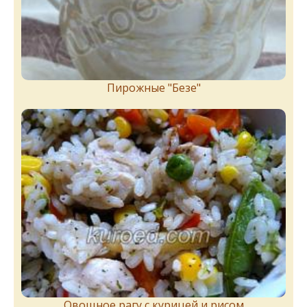
Пирожныe "Бeзe"
Овощное рагу с курицей и рисом