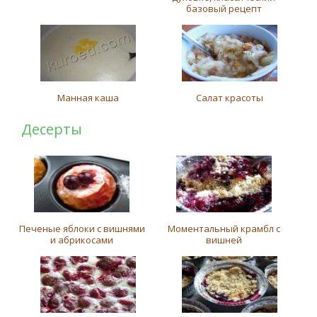
базовый рецепт
Манная каша
Салат красоты
Десерты
Печеные яблоки с вишнями
Моментальный крамбл с
и абрикосами
вишней