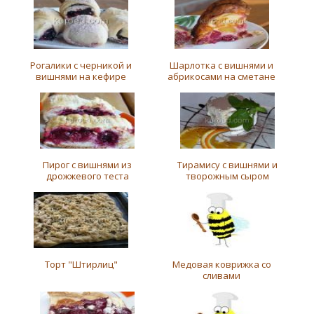
Рогалики с черникой и
Шарлотка с вишнями и
вишнями на кефире
абрикосами на сметане
Пирог с вишнями из
Тирамису с вишнями и
дрожжевого теста
творожным сыром
Торт "Штирлиц"
Медовая коврижка со
сливами