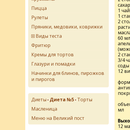
саха
Пицца
1 ча
1 ст
Рулеты
2 ст
Пряники, медовики, коврижки
раст
масла
Виды теста
60 м
апел
Фритюр
(мож
Кремы для тортов
2 ста
3/4 
Глазури и помадки
соды
12 в
Начинки для блинов, пирожков
и пирогов
форма
анти
покр
Диеты
Диета №5
Торты
•
•
объем
Масленица
мл
Меню на Великий пост
Выхо
12 м