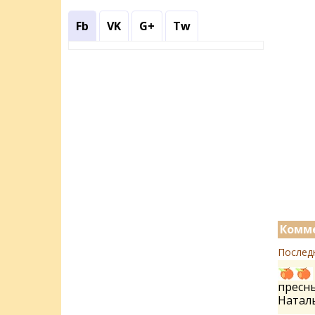
Fb
VK
G+
Tw
Комме
Послед
пресны
Натал