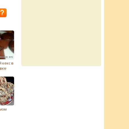
 кекс в
вке
юмом