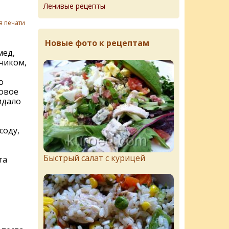
Ленивые рецепты
я печати
Новые фото к рецептам
мед,
чиком,
о
ковое
ридало
соду,
Быстрый салат с курицей
та