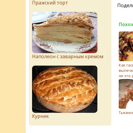
Пражский торт
Подели
Похо
Наполеон с заварным кремом
Как гас
выпечк
ли это 
Тыквен
Курник