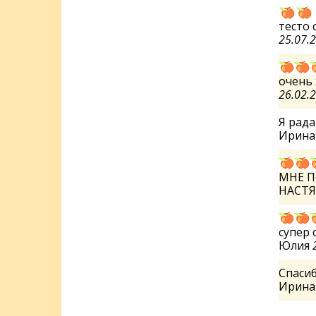
тесто 
25.07.
очень
26.02.
Я рада
Ирин
МНЕ 
НАСТ
супер 
Юлия
Спаси
Ирин