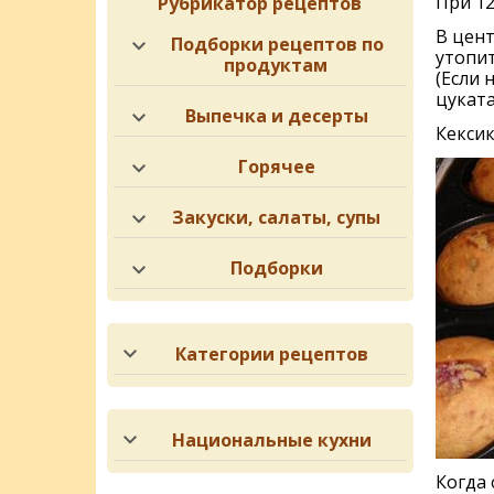
При 12
Рубрикатор рецептов
В цент
Подборки рецептов по
утопит
продуктам
(Если 
цуката
Выпечка и десерты
Кексик
Горячее
Закуски, салаты, супы
Подборки
Категории рецептов
Национальные кухни
Когда 