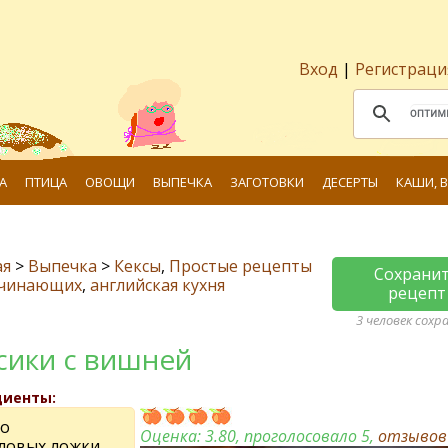
Вход
|
Регистраци
А
ПТИЦА
ОВОЩИ
ВЫПЕЧКА
ЗАГОТОВКИ
ДЕСЕРТЫ
КАШИ, 
ая
>
Выпечка
>
Кексы
,
Простые рецепты
Сохрани
ачинающих
,
английская кухня
рецепт
3 человек сохр
сики с вишней
диенты:
цо
Оценка:
3.80
, проголосовало 5,
отзыво
оловых ложки