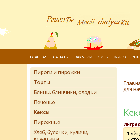
ГЛАВНАЯ
САЛАТЫ
ЗАКУСКИ
СУПЫ
МЯСО
РЫБ
Пироги и пирожки
Торты
Главн
для н
Блины, блинчики, оладьи
Печенье
Кек
Кексы
Пирожные
Ингре
Хлеб, булочки, куличи,
1 яй
круассаны
2 ст