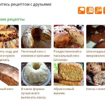
тесь рецептом с друзьями:
жие рецепты
ить соду для
Песочный кекс с
Рождественский и
Шоколадный
и и нужно
изюмом и орехами
пасхальный кекс
микроволно
делать
Штоллен
ный кекс
В каких формах
Абрикосовый
Кексы с из
лучше всего
манник
выпекать кексы