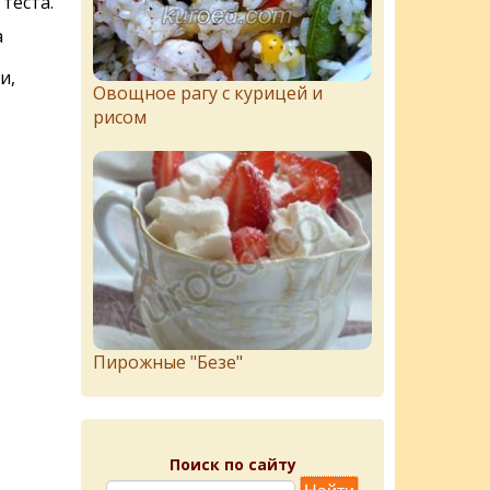
теста.
а
и,
Овощное рагу с курицей и
рисом
Пирожныe "Бeзe"
Поиск по сайту