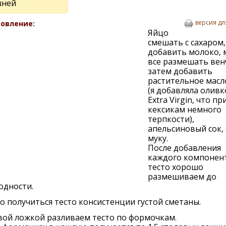
шней
версия дл
овление:
Яйцо
смешать с сахаром,
добавить молоко, 
все размешать вен
затем добавить
растительное масл
(я добавляла олив
Extra Virgin, что п
кексикам немного
терпкости),
апельсиновый сок, 
муку.
После добавления
каждого компонен
тесто хорошо
размешиваем до
одности.
 получиться тесто консистенции густой сметаны.
вой ложкой разливаем тесто по формочкам.