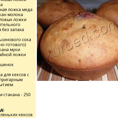
ра
йная ложка меда
акан молока
оловых ложки
ительного
 без запаха
л
ьсинового сока
но готового)
кана муки
чайной ложки
ишенок
 для кексов с
пригарным
ытием.
 стакана - 250
д:
аленьких кексов