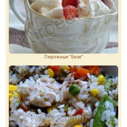
Пирожныe "Бeзe"