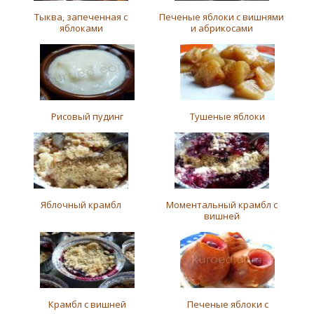
Тыква, запеченная с
Печеные яблоки с вишнями
яблоками
и абрикосами
Рисовый пудинг
Тушеные яблоки
Яблочный крамбл
Моментальный крамбл с
вишней
Крамбл с вишней
Печеные яблоки с