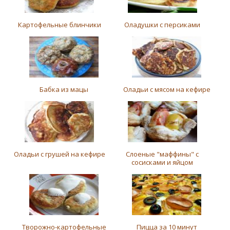
Картофельные блинчики
Оладушки с персиками
Бабка из мацы
Оладьи с мясом на кефире
Оладьи с грушей на кефире
Слоеные "маффины" с
сосисками и яйцом
Творожно-картофельные
Пицца за 10 минут