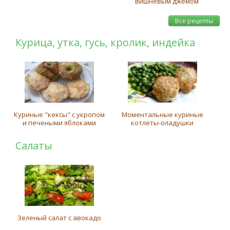
вишневым джемом
Все рецепты
Курица, утка, гусь, кролик, индейка
Куриные "кексы" с укропом
Моментальные куриные
и печеными яблоками
котлеты-оладушки
Салаты
Зеленый салат с авокадо