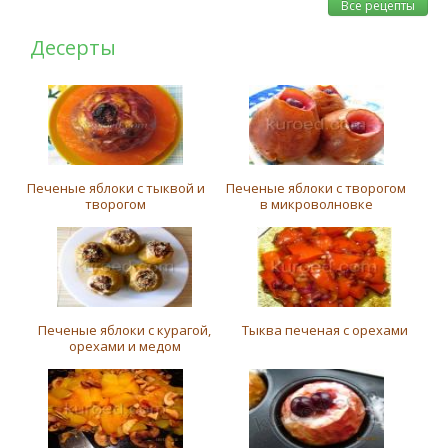
Все рецепты
Десерты
Печеные яблоки с тыквой и
Печеные яблоки с творогом
творогом
в микроволновке
Печеные яблоки с курагой,
Тыква печеная с орехами
орехами и медом