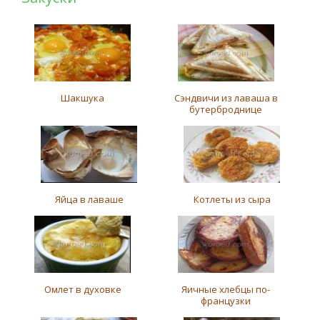
Шакшука
Сэндвичи из лаваша в
бутерброднице
Яйца в лаваше
Котлеты из сыра
Омлет в духовке
Яичные хлебцы по-
французки