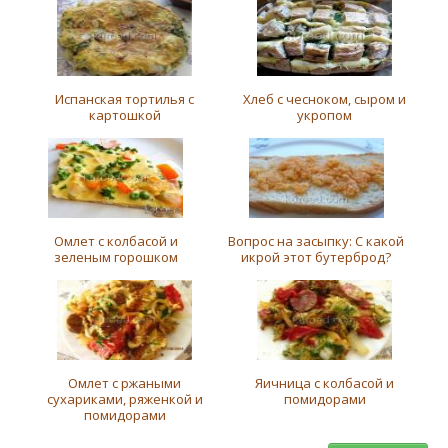
Испанская тортилья с
Хлеб с чесноком, сыром и
картошкой
укропом
Омлет с колбасой и
Вопрос на засыпку: С какой
зеленым горошком
икрой этот бутерброд?
Омлет с ржаными
Яичница с колбасой и
сухариками, ряженкой и
помидорами
помидорами