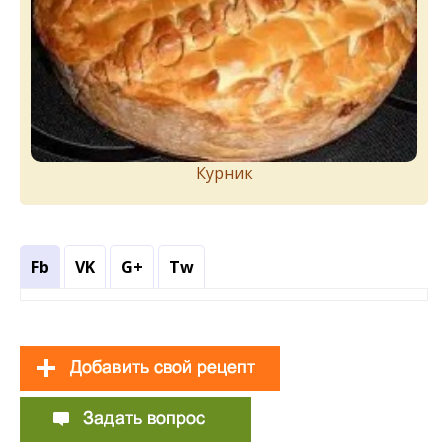
Курник
Fb
VK
G+
Tw