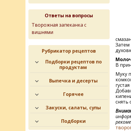
Ответы на вопросы
Творожная запеканка с
вишнями
смазан
Затем 
духовк
Рубрикатор рецептов
Молоч
Подборки рецептов по
В прин
продуктам
Муку п
комков
Выпечка и десерты
густая
Добави
Горячее
кипени
снять с
Закуски, салаты, супы
Вниман
информ
Подборки
рекоме
творо