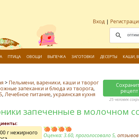
Вход
|
Регистраци
А
ПТИЦА
ОВОЩИ
ВЫПЕЧКА
ЗАГОТОВКИ
ДЕСЕРТЫ
КАШИ, 
ая
>
Пельмени, вареники, каши и творог
Сохрани
ожные запеканки и блюда из творога
,
рецепт
5
,
Лечебное питание
,
украинская кухня
25 человек сох
ники запеченные в молочном с
диенты:
500 г нежирного
Оценка:
3.60
, проголосовало 5,
отзыво
ога