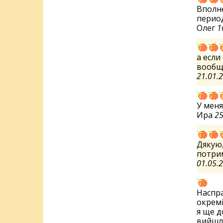
Вполн
период
Олег
1
а если
вообще
21.01.
У меня
Ира
25
Дякую,
потрим
01.05.
Наспра
окремі
я ще д
вийшли