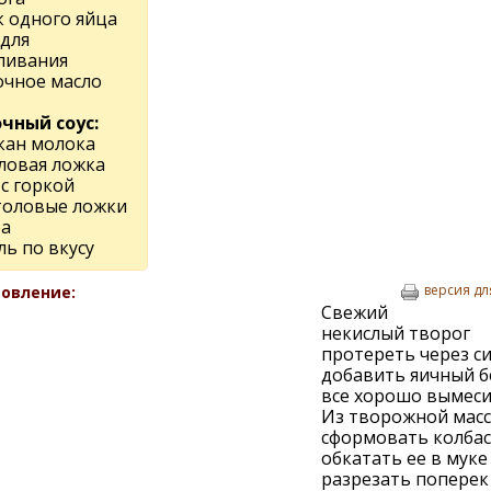
к одного яйца
 для
ливания
очное масло
чный соус:
акан молока
оловая ложка
с горкой
столовые ложки
ра
ль по вкусу
версия дл
овление:
Свежий
некислый творог
протереть через си
добавить яичный б
все хорошо вымеси
Из творожной мас
сформовать колбас
обкатать ее в муке
разрезать поперек