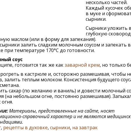
несколько частей.
Каждый кусочек об
в муке и сформова
сырники.
Сырники уложить 
глубокую сковород
ную маслом (или в форму для запекания).
сырники залить сладким молочным соусом и запекать в
е при температуре 170°С до готовности.
ный соус
ципе, готовится так же как
заварной крем
, но только б
рогреть в кастрюле и, осторожно размешивая, чтобы н
, залить теплым молоком. Консистенция будущего соуса
 сметана.
ть сахар (по желанию и ваниль) и довести молочный со
я (на небольшом огне, постоянно размешивая). Запыхал
 огня.
ие:
Материалы, представленные на сайте, носят
ационно-справочный характер и не являются медицинс
ндациями.
г
,
рецепты в духовке
,
сырники
,
на завтрак