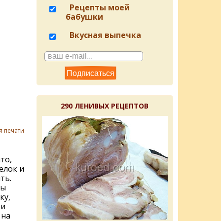
Рецепты моей
бабушки
Вкусная выпечка
290 ЛЕНИВЫХ РЕЦЕПТОВ
я печати
то,
елок и
ть.
сы
ку,
 и
 на