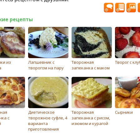
жие рецепты
ки из
Лапшевник с
Творожная
Творог с кл
а
творогом на пару
запеканка с маком
ная
Диетическое
Творожная
Сырники
нка с
творожное суфле, 4
запеканка с рисом,
й
варианта
изюмом и курагой
приготовления