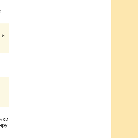
.
 и
льки
иру