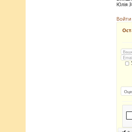
Юлія
3
Войти
Ост