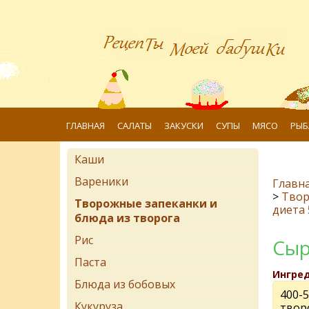
ГЛАВНАЯ
САЛАТЫ
ЗАКУСКИ
СУПЫ
МЯСО
РЫБ
Каши
Вареники
Главн
>
Твор
Творожные запеканки и
диета 
блюда из творога
Рис
Сыр
Паста
Ингре
Блюда из бобовых
400-
Кукуруза
твор