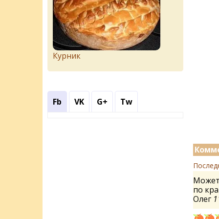
Курник
Fb
VK
G+
Tw
Комме
Послед
Может 
по кра
Олег
1