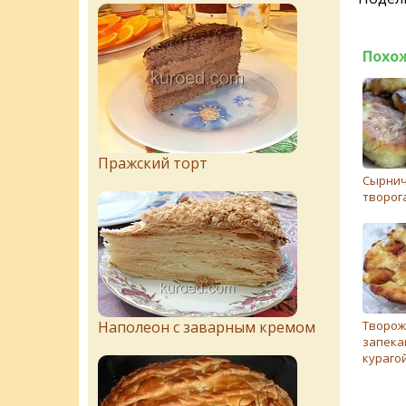
Похо
Пражский торт
Сырнич
творог
Наполеон с заварным кремом
Творож
запека
кураго