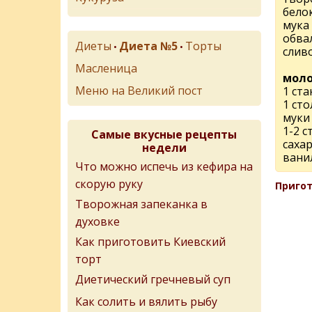
бело
мука
обва
Диеты
Диета №5
Торты
•
•
слив
Масленица
моло
Меню на Великий пост
1 ст
1 ст
муки 
1-2 
Самые вкусные рецепты
саха
недели
вани
Что можно испечь из кефира на
скорую руку
Пригот
Творожная запеканка в
духовке
Как приготовить Киевский
торт
Диетический гречневый суп
Как солить и вялить рыбу