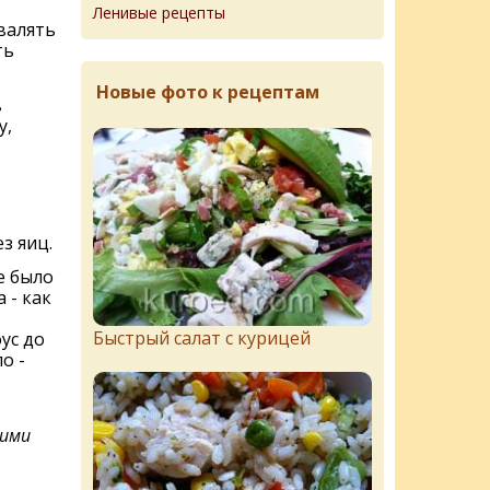
Ленивые рецепты
валять
ть
Новые фото к рецептам
в
у,
ез яиц.
е было
 - как
Быстрый салат с курицей
ус до
о -
кими