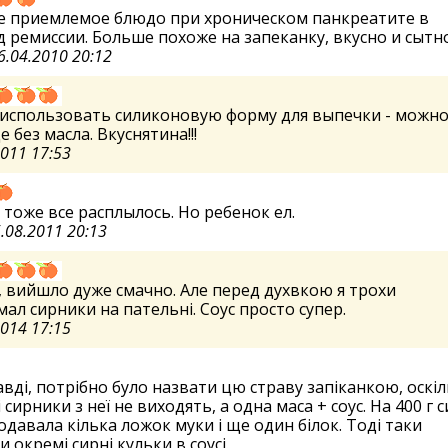
е приемлемое блюдо при хроническом панкреатите в
 ремиссии. Больше похоже на запеканку, вкусно и сытно
6.04.2010 20:12
 использовать силиконовую форму для выпечки - можно
 без масла. Вкуснятина!!!
2011 17:53
 тоже все расплылось. Но ребенок ел.
.08.2011 20:13
 вийшло дуже смачно. Але перед духвкою я трохи
ал сирники на пательні. Соус просто супер.
2014 17:15
вді, потрібно було назвати цю страву запіканкою, оскі
 сирники з неї не виходять, а одна маса + соус. На 400 г с
одавала кілька ложок муки і ще один білок. Тоді таки
 окремі сирні кульки в соусі.