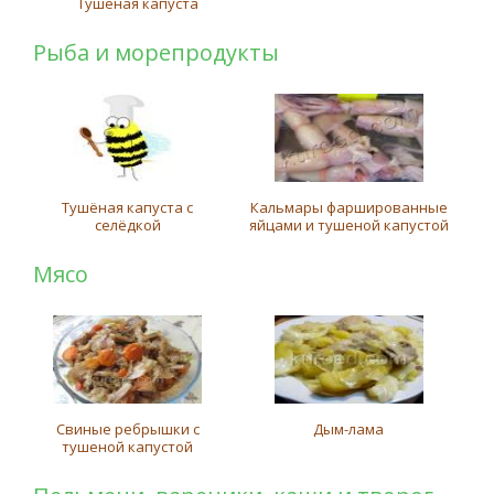
Тушеная капуста
Рыба и морепродукты
Тушёная капуста с
Кальмары фаршированные
селёдкой
яйцами и тушеной капустой
Мясо
Свиные ребрышки с
Дым-лама
тушеной капустой