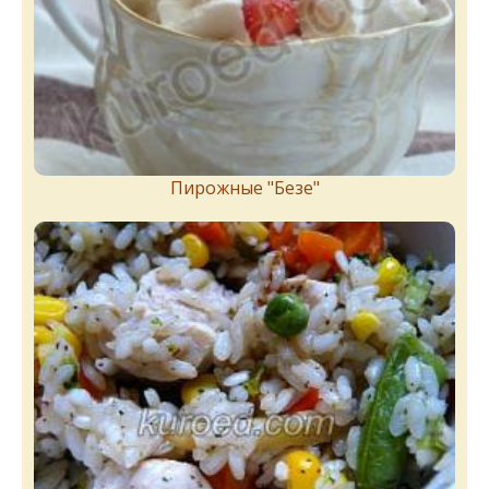
Пирожныe "Бeзe"