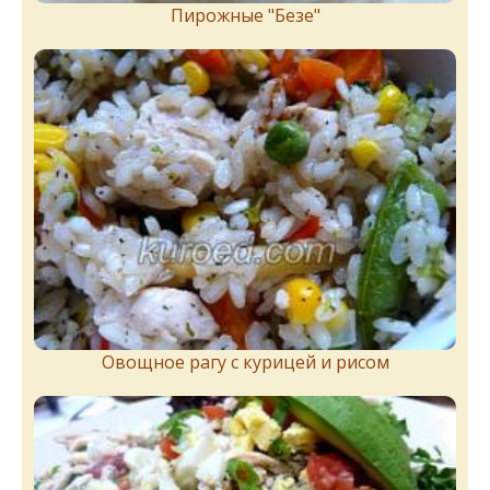
Пирожныe "Бeзe"
Овощное рагу с курицей и рисом