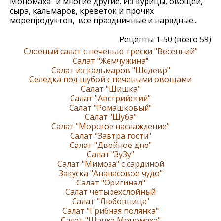
Мономаха" и многие другие. Из курицы, овощей,
сыра, кальмаров, креветок и прочих
морепродуктов, все праздничные и нарядные...
Рецепты 1-50 (всего 59)
Слоеный салат с печенью трески "Весенний"
Салат "Жемчужина"
Салат из кальмаров "Шедевр"
Селедка под шубой с печеными овощами
Cалат "Шишка"
Салат "Австрийский"
Салат "Ромашковый"
Салат "Шуба"
Салат "Морское наслаждение"
Салат "Завтра гости"
Салат "Двойное дно"
Салат "ЗуЗу"
Салат "Мимоза" с сардиной
Закуска "Ананасовое чудо"
Салат "Оригинал"
Салат четырехслойный
Салат "Любовница"
Салат "Грибная полянка"
Салат "Шапка Мономаха"