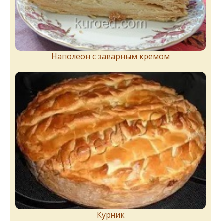
Наполеон с заварным кремом
Курник