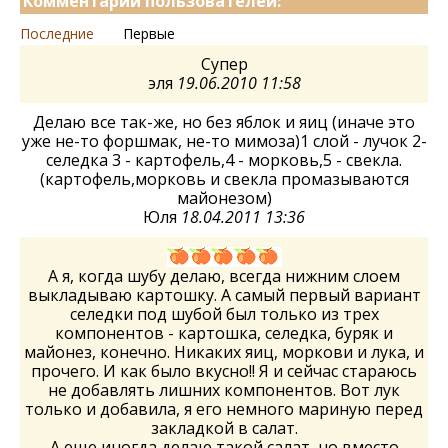
Комментарии пользователей:
Последние
Первые
Супер
эля
19.06.2010 11:58
Делаю все так-же, но без яблок и яиц (иначе это
уже не-то форшмак, не-то мимоза)1 слой - лучок 2-
селедка 3 - картофель,4 - морковь,5 - свекла.
(картофель,морковь и свекла промазываются
майонезом)
Юля
18.04.2011 13:36
А я, когда шубу делаю, всегда нижним слоем
выкладываю картошку. А самый первый вариант
селедки под шубой был только из трех
компонентов - картошка, селедка, буряк и
майонез, конечно. Никаких яиц, моркови и лука, и
прочего. И как было вкусно!! Я и сейчас стараюсь
не добавлять лишних компонентов. Вот лук
только и добавила, я его немного мариную перед
закладкой в салат.
А еще иногда делаю такой салат, но вместо