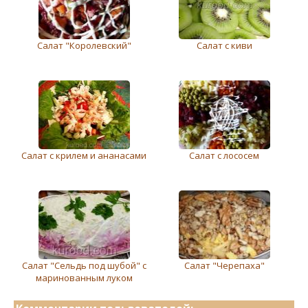
Салат "Королeвский"
Салат с киви
Салат с крилем и ананасами
Салат с лососем
Салат "Сельдь под шубой" с
Салат "Черепаха"
маринованным луком