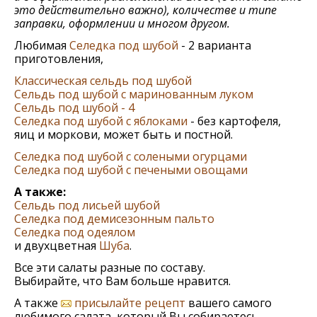
это действительно важно), количестве и типе
заправки, оформлении и многом другом.
Любимая
Сeлeдка под шубой
- 2 варианта
приготовления,
Классическая сельдь под шубой
Сельдь под шубой с маринованным луком
Сельдь под шубой - 4
Сeлeдка под шубой с яблоками
- без картофеля,
яиц и моркови, может быть и постной.
Сeлeдка под шубой с солеными огурцами
Сeлeдка под шубой с печеными овощами
А также:
Сельдь под лисьей шубой
Селедка под демисезонным пальто
Селедка под одеялом
и двухцветная
Шуба
.
Все эти салаты разные по составу.
Выбирайте, что Вам больше нравится.
А также
присылайте рецепт
вашего самого
любимого салата, который Вы собираетесь