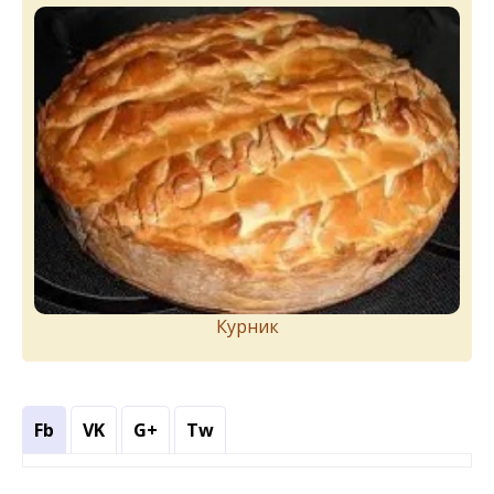
Курник
Fb
VK
G+
Tw