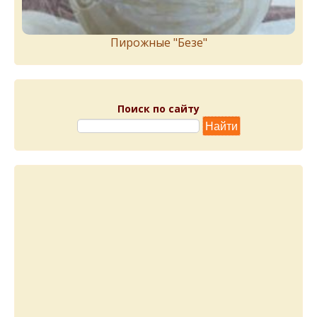
Пирожныe "Бeзe"
Поиск по сайту