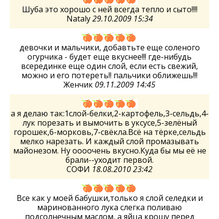
Шуба это хорошо с ней всегда тепло и сыто!!!!
Nataly
29.10.2009 15:34
девочки и мальчики, добавтьте еще соленого
огурчика - будет еще вкуснее!!! где-нибудь
всерединке еще один слой, если есть свежий,
можно и его потереть!! пальчики оближешь!!!
Женчик
09.11.2009 14:45
а я делаю так:1слой-белки,2-картофель,3-сельдь,4-
лук порезать и вымочить в уксусе,5-зелёный
горошек,6-морковь,7-свёкла.Всё на тёрке,сельдь
мелко нарезать. И каждый слой промазывать
майонезом. Ну оооочень вкусно.Куда бы мы её не
брали--уходит первой.
СОФИ
18.08.2010 23:42
Все как у моей бабушки,только я слой селедки и
маринованного лука слегка поливаю
подсолнечным маслом, а яйца крошу перед