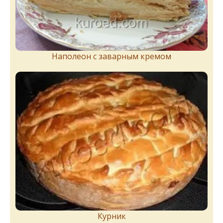
Наполеон с заварным кремом
Курник