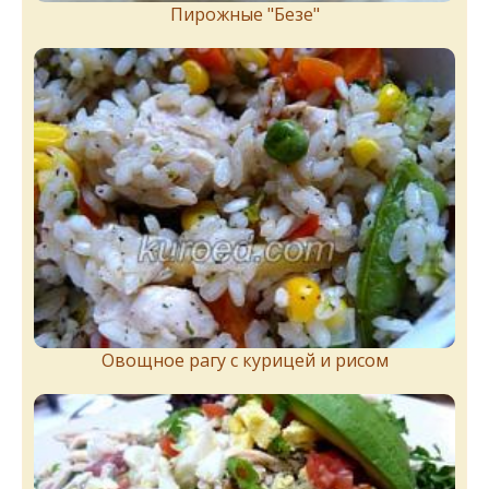
Пирожныe "Бeзe"
Овощное рагу с курицей и рисом