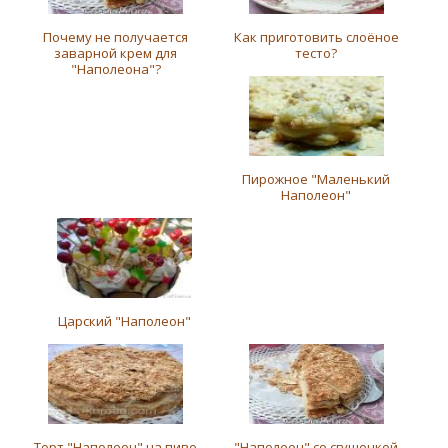
Почему не получается
Как приготовить слоёное
заварной крем для
тесто?
"Наполеона"?
Пирожное "Маленький
Наполеон"
Царский "Наполеон"
Торт "Наполеон" на пиве
"Наполеон" со сгущенкой