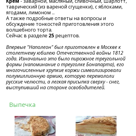
Крем
- заварной, масляный, сливочный, Шарлотт,
таврический (из вареной сгущенки), с яблоками,
ягодами, лимоном ...
А также подробные ответы на вопросы и
обсуждение тонкостей приготовления этого
волшебного торта.
Сейчас в разделе
25
рецептов.
Впервые "Наполеон" был приготовлен в Москве к
столетнему юбилею Отечественной войны 1812
года. Изначально это было пирожное треугольной
формы (напоминание о треуголке Бонапарта), его
многочисленные хрупкие коржи символизировали
полумиллионную армию, которую перемололи
русские челюсти, а легкая присыпка сверху - снег,
выступивший на стороне освободителей.
Выпечка