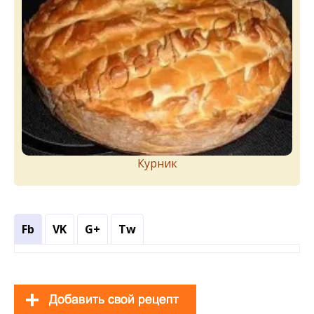
Курник
Fb
VK
G+
Tw