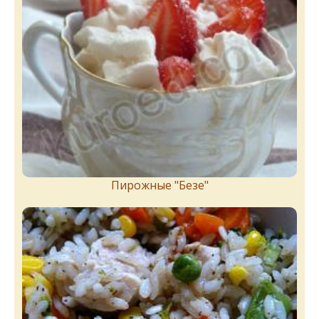
Пирожныe "Бeзe"