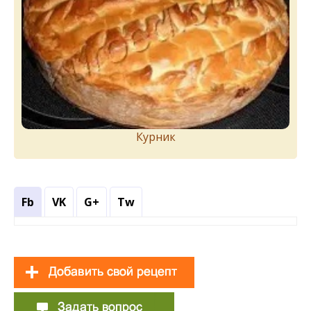
Курник
Fb
VK
G+
Tw