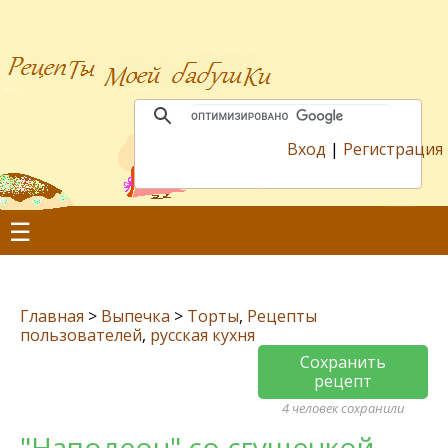
Вход
|
Регистрация
☰
Главная
>
Выпечка
>
Торты
,
Рецепты
пользователей
,
русская кухня
Сохранить
рецепт
4 человек сохранили
"Наполеон" со сгущенкой