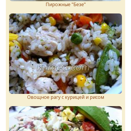
Пирожныe "Бeзe"
Овощное рагу с курицей и рисом