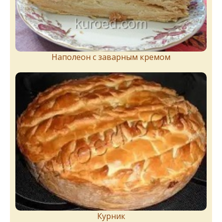
Наполеон с заварным кремом
Курник