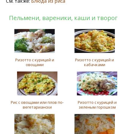
См. также:
Блюда из риса
Пельмени, вареники, каши и творог
Ризотто с курицей и
Ризотто с курицей и
овощами
кабачками
Рис с овощами или плов по-
Ризотто с курицей и
вегетариански
зеленым горошком