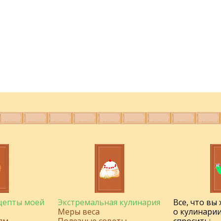
ецепты моей
Экстремальная кулинария
Все, что вы
Меры веса
о кулинарии
ям
Полезные советы
спросить: