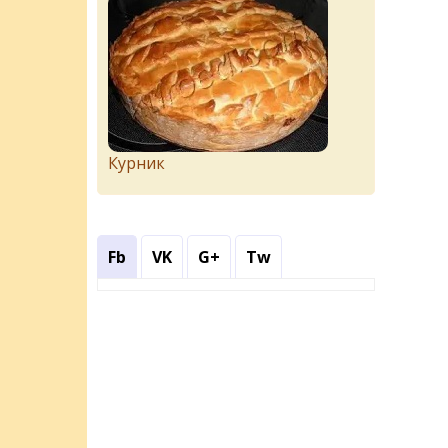
Курник
Fb
VK
G+
Tw