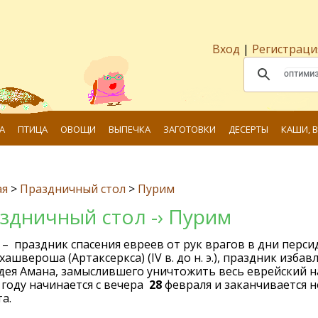
Вход
|
Регистраци
А
ПТИЦА
ОВОЩИ
ВЫПЕЧКА
ЗАГОТОВКИ
ДЕСЕРТЫ
КАШИ, 
ая
>
Праздничный стол
>
Пурим
здничный стол -› Пурим
– праздник спасения евреев от рук врагов в дни перси
хашвероша (Артаксеркса) (IV в. до н. э.), праздник избав
дея Амана, замыслившего уничтожить весь еврейский н
году начинается с вечера
28
февраля и заканчивается 
а.