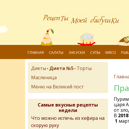
ГЛАВНАЯ
САЛАТЫ
ЗАКУСКИ
СУПЫ
МЯСО
РЫБ
Диеты
Диета №5
Торты
•
•
Главн
Масленица
Пра
Меню на Великий пост
Пурим 
царя А
Самые вкусные рецепты
от зло
недели
В
2018
Что можно испечь из кефира на
1
март
скорую руку