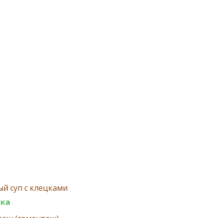
й суп с клецками
ка